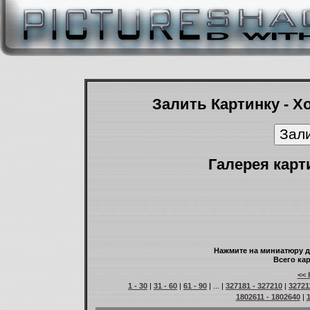
Залить Картинку - Х
Галерея карт
Нажмите на миниатюру д
Всего кар
<< 
1 - 30
|
31 - 60
|
61 - 90
| ... |
327181 - 327210
|
32721
1802611 - 1802640
|