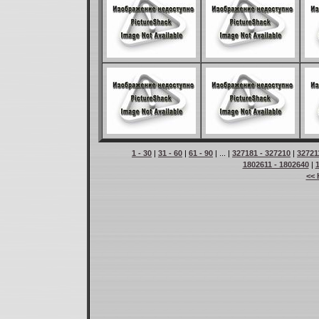
1 - 30
|
31 - 60
|
61 - 90
| ... |
327181 - 327210
|
32721
1802611 - 1802640
|
<< 