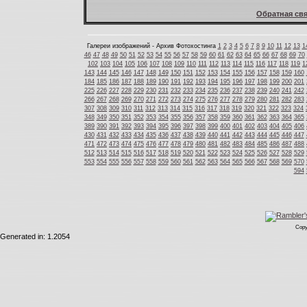
Обратная свя
Галереи изображений - Архив Фотохостинга
1
2
3
4
5
6
7
8
9
10
11
12
13
1
46
47
48
49
50
51
52
53
54
55
56
57
58
59
60
61
62
63
64
65
66
67
68
69
70
102
103
104
105
106
107
108
109
110
111
112
113
114
115
116
117
118
119
1
143
144
145
146
147
148
149
150
151
152
153
154
155
156
157
158
159
160
184
185
186
187
188
189
190
191
192
193
194
195
196
197
198
199
200
201
225
226
227
228
229
230
231
232
233
234
235
236
237
238
239
240
241
242
266
267
268
269
270
271
272
273
274
275
276
277
278
279
280
281
282
283
307
308
309
310
311
312
313
314
315
316
317
318
319
320
321
322
323
324
348
349
350
351
352
353
354
355
356
357
358
359
360
361
362
363
364
365
389
390
391
392
393
394
395
396
397
398
399
400
401
402
403
404
405
406
430
431
432
433
434
435
436
437
438
439
440
441
442
443
444
445
446
447
471
472
473
474
475
476
477
478
479
480
481
482
483
484
485
486
487
488
512
513
514
515
516
517
518
519
520
521
522
523
524
525
526
527
528
529
553
554
555
556
557
558
559
560
561
562
563
564
565
566
567
568
569
570
594
Copy
Generated in: 1.2054