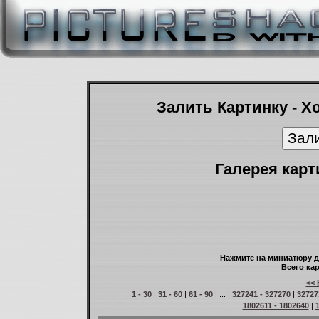
Залить Картинку - Х
Галерея карт
Нажмите на миниатюру д
Всего кар
<< 
1 - 30
|
31 - 60
|
61 - 90
| ... |
327241 - 327270
|
32727
1802611 - 1802640
|