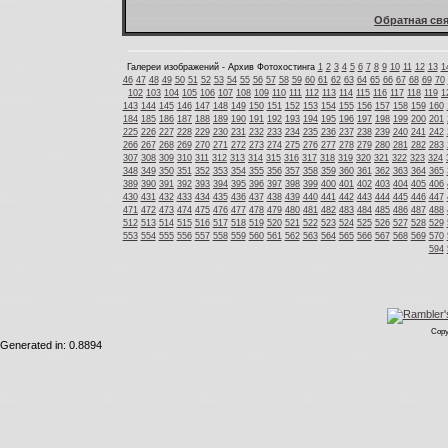
Обратная свя
Галереи изображений - Архив Фотохостинга
1
2
3
4
5
6
7
8
9
10
11
12
13
1
46
47
48
49
50
51
52
53
54
55
56
57
58
59
60
61
62
63
64
65
66
67
68
69
70
102
103
104
105
106
107
108
109
110
111
112
113
114
115
116
117
118
119
1
143
144
145
146
147
148
149
150
151
152
153
154
155
156
157
158
159
160
184
185
186
187
188
189
190
191
192
193
194
195
196
197
198
199
200
201
225
226
227
228
229
230
231
232
233
234
235
236
237
238
239
240
241
242
266
267
268
269
270
271
272
273
274
275
276
277
278
279
280
281
282
283
307
308
309
310
311
312
313
314
315
316
317
318
319
320
321
322
323
324
348
349
350
351
352
353
354
355
356
357
358
359
360
361
362
363
364
365
389
390
391
392
393
394
395
396
397
398
399
400
401
402
403
404
405
406
430
431
432
433
434
435
436
437
438
439
440
441
442
443
444
445
446
447
471
472
473
474
475
476
477
478
479
480
481
482
483
484
485
486
487
488
512
513
514
515
516
517
518
519
520
521
522
523
524
525
526
527
528
529
553
554
555
556
557
558
559
560
561
562
563
564
565
566
567
568
569
570
594
Copy
Generated in: 0.8894