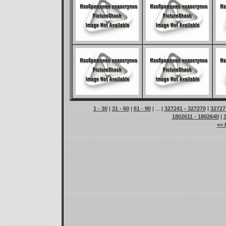
1 - 30
|
31 - 60
|
61 - 90
| ... |
327241 - 327270
|
32727
1802611 - 1802640
|
<< 