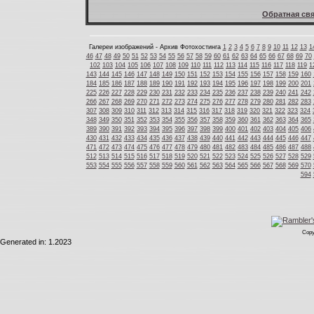
Обратная свя
Галереи изображений - Архив Фотохостинга
1
2
3
4
5
6
7
8
9
10
11
12
13
1
46
47
48
49
50
51
52
53
54
55
56
57
58
59
60
61
62
63
64
65
66
67
68
69
70
102
103
104
105
106
107
108
109
110
111
112
113
114
115
116
117
118
119
1
143
144
145
146
147
148
149
150
151
152
153
154
155
156
157
158
159
160
184
185
186
187
188
189
190
191
192
193
194
195
196
197
198
199
200
201
225
226
227
228
229
230
231
232
233
234
235
236
237
238
239
240
241
242
266
267
268
269
270
271
272
273
274
275
276
277
278
279
280
281
282
283
307
308
309
310
311
312
313
314
315
316
317
318
319
320
321
322
323
324
348
349
350
351
352
353
354
355
356
357
358
359
360
361
362
363
364
365
389
390
391
392
393
394
395
396
397
398
399
400
401
402
403
404
405
406
430
431
432
433
434
435
436
437
438
439
440
441
442
443
444
445
446
447
471
472
473
474
475
476
477
478
479
480
481
482
483
484
485
486
487
488
512
513
514
515
516
517
518
519
520
521
522
523
524
525
526
527
528
529
553
554
555
556
557
558
559
560
561
562
563
564
565
566
567
568
569
570
594
Copy
Generated in: 1.2023