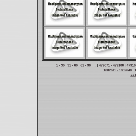
1 - 30
|
31 - 60
|
61 - 90
| ... |
479071 - 479100
|
47910
1802611 - 1802640
|
<< 