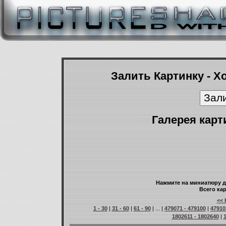
Залить Картинку - Х
Галерея карт
Нажмите на миниатюру д
Всего кар
<< 
1 - 30
|
31 - 60
|
61 - 90
| ... |
479071 - 479100
|
47910
1802611 - 1802640
|