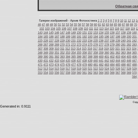
Обратная свя
Галереи изображений - Архив Фотохостинга
1
2
3
4
5
6
7
8
9
10
11
12
13
1
46
47
48
49
50
51
52
53
54
55
56
57
58
59
60
61
62
63
64
65
66
67
68
69
70
102
103
104
105
106
107
108
109
110
111
112
113
114
115
116
117
118
119
1
143
144
145
146
147
148
149
150
151
152
153
154
155
156
157
158
159
160
184
185
186
187
188
189
190
191
192
193
194
195
196
197
198
199
200
201
225
226
227
228
229
230
231
232
233
234
235
236
237
238
239
240
241
242
266
267
268
269
270
271
272
273
274
275
276
277
278
279
280
281
282
283
307
308
309
310
311
312
313
314
315
316
317
318
319
320
321
322
323
324
348
349
350
351
352
353
354
355
356
357
358
359
360
361
362
363
364
365
389
390
391
392
393
394
395
396
397
398
399
400
401
402
403
404
405
406
430
431
432
433
434
435
436
437
438
439
440
441
442
443
444
445
446
447
471
472
473
474
475
476
477
478
479
480
481
482
483
484
485
486
487
488
512
513
514
515
516
517
518
519
520
521
522
523
524
525
526
527
528
529
553
554
555
556
557
558
559
560
561
562
563
564
565
566
567
568
569
570
594
Copy
Generated in: 0.9111