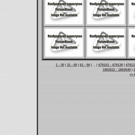
1 - 30
|
31 - 60
|
61 - 90
| ... |
479101 - 479130
|
47913
1802611 - 1802640
|
<< 