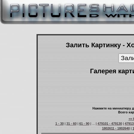
Залить Картинку - Х
Галерея карт
Нажмите на миниатюру д
Всего кар
<< 
1 - 30
|
31 - 60
|
61 - 90
| ... |
479101 - 479130
|
47913
1802611 - 1802640
|