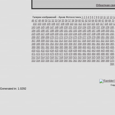
Обратная свя
Галереи изображений - Архив Фотохостинга
1
2
3
4
5
6
7
8
9
10
11
12
13
1
46
47
48
49
50
51
52
53
54
55
56
57
58
59
60
61
62
63
64
65
66
67
68
69
70
102
103
104
105
106
107
108
109
110
111
112
113
114
115
116
117
118
119
1
143
144
145
146
147
148
149
150
151
152
153
154
155
156
157
158
159
160
184
185
186
187
188
189
190
191
192
193
194
195
196
197
198
199
200
201
225
226
227
228
229
230
231
232
233
234
235
236
237
238
239
240
241
242
266
267
268
269
270
271
272
273
274
275
276
277
278
279
280
281
282
283
307
308
309
310
311
312
313
314
315
316
317
318
319
320
321
322
323
324
348
349
350
351
352
353
354
355
356
357
358
359
360
361
362
363
364
365
389
390
391
392
393
394
395
396
397
398
399
400
401
402
403
404
405
406
430
431
432
433
434
435
436
437
438
439
440
441
442
443
444
445
446
447
471
472
473
474
475
476
477
478
479
480
481
482
483
484
485
486
487
488
512
513
514
515
516
517
518
519
520
521
522
523
524
525
526
527
528
529
553
554
555
556
557
558
559
560
561
562
563
564
565
566
567
568
569
570
594
Copy
Generated in: 1.0292