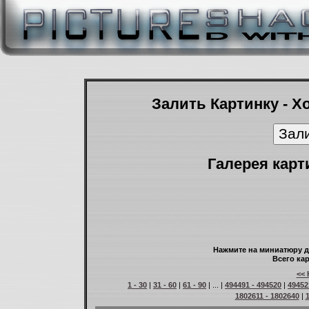
Залить Картинку - Х
Галерея карт
Нажмите на миниатюру д
Всего кар
<< 
1 - 30
|
31 - 60
|
61 - 90
| ... |
494491 - 494520
|
49452
1802611 - 1802640
|