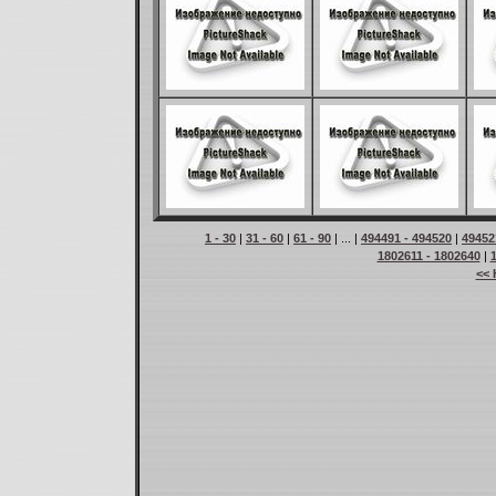
1 - 30
|
31 - 60
|
61 - 90
| ... |
494491 - 494520
|
49452
1802611 - 1802640
|
<< 