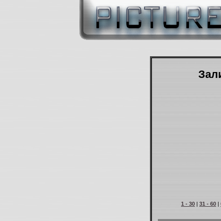
Зали
1 - 30
|
31 - 60
|