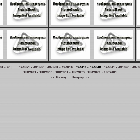
61 - 90
| ... |
494551 - 494580
|
494581 - 494610
|
494611 - 494640
|
494641 - 494670
|
4946
1802611 - 1802640
|
1802641 - 1802670
|
1802671 - 1802681
<< Назад
Вперёд >>