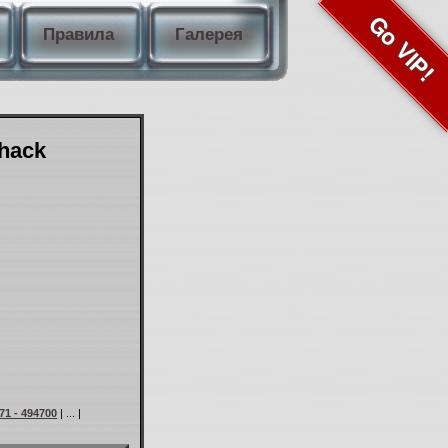
Go VIP!
Правила
Галерея
Shack
71 - 494700
| ... |