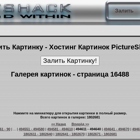
Залить
ть Картинку - Хостинг Картинок Picture
Галерея картинок - страница 16488
Нажмите на миниатюру для открытия картинки в полный размер.
Всего картинок в галерее: 1802681
<< Назад
Вперёд >>
61 - 90
| ... |
494551 - 494580
|
494581 - 494610
|
494611 - 494640
|
494641 - 494670
|
4946
1802611 - 1802640
|
1802641 - 1802670
|
1802671 - 1802681