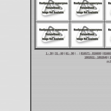
1 - 30
|
31 - 60
|
61 - 90
| ... |
816571 - 816600
|
81660
1802611 - 1802640
|
<< 