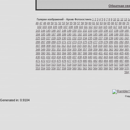
Обратная свя
Галереи изображений - Архив Фотохостинга
1
2
3
4
5
6
7
8
9
10
11
12
13
1
46
47
48
49
50
51
52
53
54
55
56
57
58
59
60
61
62
63
64
65
66
67
68
69
70
102
103
104
105
106
107
108
109
110
111
112
113
114
115
116
117
118
119
1
143
144
145
146
147
148
149
150
151
152
153
154
155
156
157
158
159
160
184
185
186
187
188
189
190
191
192
193
194
195
196
197
198
199
200
201
225
226
227
228
229
230
231
232
233
234
235
236
237
238
239
240
241
242
266
267
268
269
270
271
272
273
274
275
276
277
278
279
280
281
282
283
307
308
309
310
311
312
313
314
315
316
317
318
319
320
321
322
323
324
348
349
350
351
352
353
354
355
356
357
358
359
360
361
362
363
364
365
389
390
391
392
393
394
395
396
397
398
399
400
401
402
403
404
405
406
430
431
432
433
434
435
436
437
438
439
440
441
442
443
444
445
446
447
471
472
473
474
475
476
477
478
479
480
481
482
483
484
485
486
487
488
512
513
514
515
516
517
518
519
520
521
522
523
524
525
526
527
528
529
553
554
555
556
557
558
559
560
561
562
563
564
565
566
567
568
569
570
594
Copy
Generated in: 0.9104