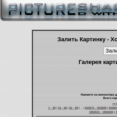
Залить Картинку - Х
Галерея карт
Нажмите на миниатюру д
Всего кар
<< 
1 - 30
|
31 - 60
|
61 - 90
| ... |
816571 - 816600
|
81660
1802611 - 1802640
|