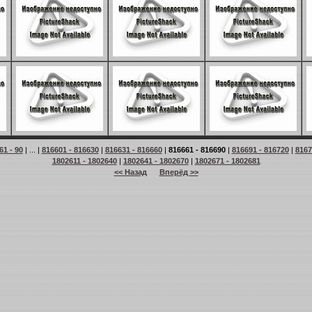
61 - 90
| ... |
816601 - 816630
|
816631 - 816660
|
816661 - 816690
|
816691 - 816720
|
8167
1802611 - 1802640
|
1802641 - 1802670
|
1802671 - 1802681
<< Назад
Вперёд >>