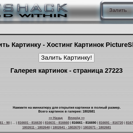
Залить
ть Картинку - Хостинг Картинок Picture
Галерея картинок - страница 27223
Нажмите на миниатюру для открытия картинки в полный размер.
Всего картинок в галерее: 1802681
<< Назад
Вперёд >>
61 - 90
| ... |
816601 - 816630
|
816631 - 816660
|
816661 - 816690
|
816691 - 816720
|
8167
1802611 - 1802640
|
1802641 - 1802670
|
1802671 - 1802681