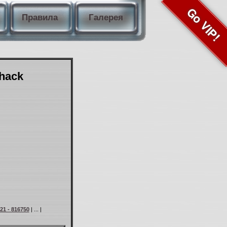
Go VIP!
Правила
Галерея
Shack
21 - 816750
| ... |