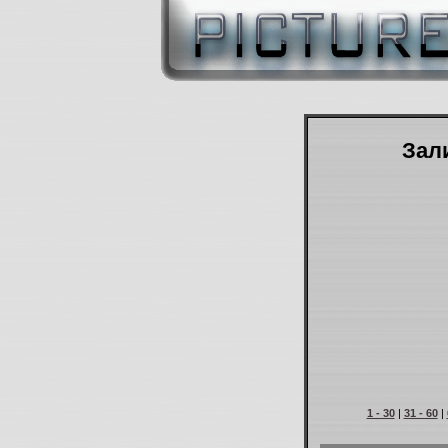
Зали
1 - 30
|
31 - 60
|