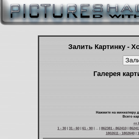
Залить Картинку - Х
Галерея карт
Нажмите на миниатюру д
Всего кар
<< 
1 - 30
|
31 - 60
|
61 - 90
| ... |
862381 - 862410
|
86241
1802611 - 1802640
|