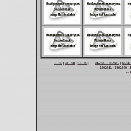
1 - 30
|
31 - 60
|
61 - 90
| ... |
862381 - 862410
|
86241
1802611 - 1802640
|
<< 