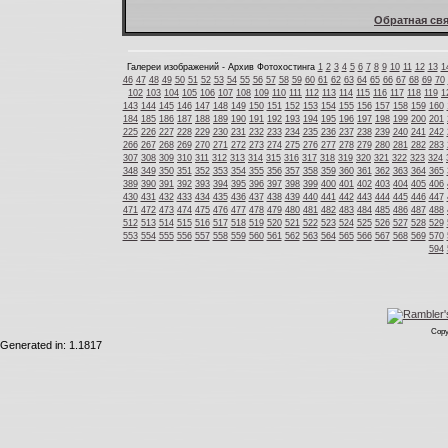
Обратная свя
Галереи изображений - Архив Фотохостинга
1
2
3
4
5
6
7
8
9
10
11
12
13
1
46
47
48
49
50
51
52
53
54
55
56
57
58
59
60
61
62
63
64
65
66
67
68
69
70
102
103
104
105
106
107
108
109
110
111
112
113
114
115
116
117
118
119
1
143
144
145
146
147
148
149
150
151
152
153
154
155
156
157
158
159
160
184
185
186
187
188
189
190
191
192
193
194
195
196
197
198
199
200
201
225
226
227
228
229
230
231
232
233
234
235
236
237
238
239
240
241
242
266
267
268
269
270
271
272
273
274
275
276
277
278
279
280
281
282
283
307
308
309
310
311
312
313
314
315
316
317
318
319
320
321
322
323
324
348
349
350
351
352
353
354
355
356
357
358
359
360
361
362
363
364
365
389
390
391
392
393
394
395
396
397
398
399
400
401
402
403
404
405
406
430
431
432
433
434
435
436
437
438
439
440
441
442
443
444
445
446
447
471
472
473
474
475
476
477
478
479
480
481
482
483
484
485
486
487
488
512
513
514
515
516
517
518
519
520
521
522
523
524
525
526
527
528
529
553
554
555
556
557
558
559
560
561
562
563
564
565
566
567
568
569
570
594
Copy
Generated in: 1.1817