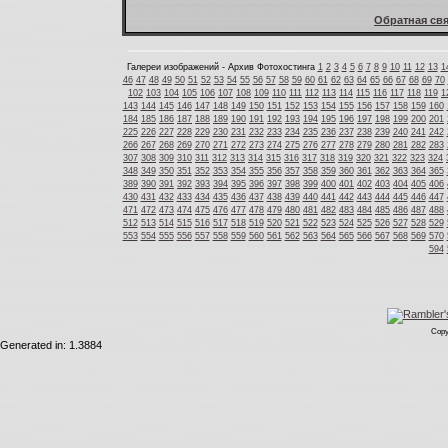
Обратная свя
Галереи изображений - Архив Фотохостинга
1
2
3
4
5
6
7
8
9
10
11
12
13
1
46
47
48
49
50
51
52
53
54
55
56
57
58
59
60
61
62
63
64
65
66
67
68
69
70
102
103
104
105
106
107
108
109
110
111
112
113
114
115
116
117
118
119
1
143
144
145
146
147
148
149
150
151
152
153
154
155
156
157
158
159
160
184
185
186
187
188
189
190
191
192
193
194
195
196
197
198
199
200
201
225
226
227
228
229
230
231
232
233
234
235
236
237
238
239
240
241
242
266
267
268
269
270
271
272
273
274
275
276
277
278
279
280
281
282
283
307
308
309
310
311
312
313
314
315
316
317
318
319
320
321
322
323
324
348
349
350
351
352
353
354
355
356
357
358
359
360
361
362
363
364
365
389
390
391
392
393
394
395
396
397
398
399
400
401
402
403
404
405
406
430
431
432
433
434
435
436
437
438
439
440
441
442
443
444
445
446
447
471
472
473
474
475
476
477
478
479
480
481
482
483
484
485
486
487
488
512
513
514
515
516
517
518
519
520
521
522
523
524
525
526
527
528
529
553
554
555
556
557
558
559
560
561
562
563
564
565
566
567
568
569
570
594
Copy
Generated in: 1.3884