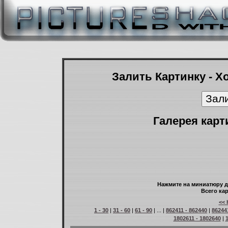
Залить Картинку - Х
Галерея карт
Нажмите на миниатюру д
Всего кар
<< 
1 - 30
|
31 - 60
|
61 - 90
| ... |
862411 - 862440
|
86244
1802611 - 1802640
|