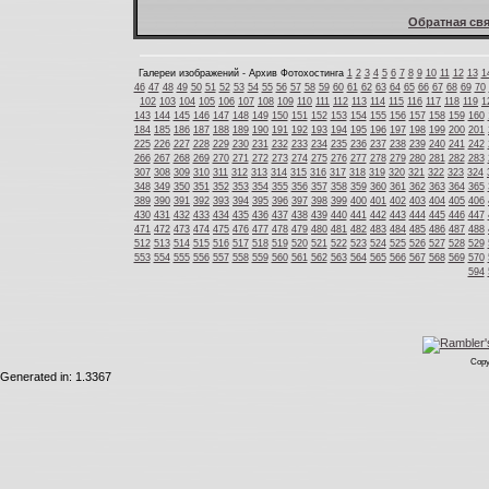
Обратная свя
Галереи изображений - Архив Фотохостинга
1
2
3
4
5
6
7
8
9
10
11
12
13
1
46
47
48
49
50
51
52
53
54
55
56
57
58
59
60
61
62
63
64
65
66
67
68
69
70
102
103
104
105
106
107
108
109
110
111
112
113
114
115
116
117
118
119
1
143
144
145
146
147
148
149
150
151
152
153
154
155
156
157
158
159
160
184
185
186
187
188
189
190
191
192
193
194
195
196
197
198
199
200
201
225
226
227
228
229
230
231
232
233
234
235
236
237
238
239
240
241
242
266
267
268
269
270
271
272
273
274
275
276
277
278
279
280
281
282
283
307
308
309
310
311
312
313
314
315
316
317
318
319
320
321
322
323
324
348
349
350
351
352
353
354
355
356
357
358
359
360
361
362
363
364
365
389
390
391
392
393
394
395
396
397
398
399
400
401
402
403
404
405
406
430
431
432
433
434
435
436
437
438
439
440
441
442
443
444
445
446
447
471
472
473
474
475
476
477
478
479
480
481
482
483
484
485
486
487
488
512
513
514
515
516
517
518
519
520
521
522
523
524
525
526
527
528
529
553
554
555
556
557
558
559
560
561
562
563
564
565
566
567
568
569
570
594
Copy
Generated in: 1.3367