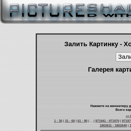
Залить Картинку - Х
Галерея карт
Нажмите на миниатюру д
Всего кар
<< 
1 - 30
|
31 - 60
|
61 - 90
| ... |
971941 - 971970
|
97197
1802611 - 1802640
|