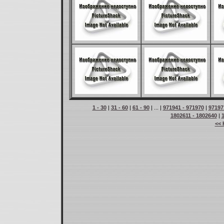
1 - 30
|
31 - 60
|
61 - 90
| ... |
971941 - 971970
|
97197
1802611 - 1802640
|
<< 