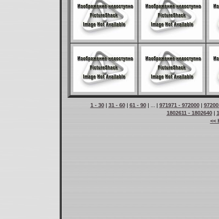
1 - 30
|
31 - 60
|
61 - 90
| ... |
971971 - 972000
|
97200
1802611 - 1802640
|
<< 