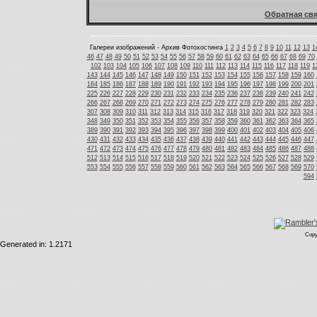
Обратная свя
Галереи изображений - Архив Фотохостинга
1
2
3
4
5
6
7
8
9
10
11
12
13
1
46
47
48
49
50
51
52
53
54
55
56
57
58
59
60
61
62
63
64
65
66
67
68
69
70
102
103
104
105
106
107
108
109
110
111
112
113
114
115
116
117
118
119
1
143
144
145
146
147
148
149
150
151
152
153
154
155
156
157
158
159
160
184
185
186
187
188
189
190
191
192
193
194
195
196
197
198
199
200
201
225
226
227
228
229
230
231
232
233
234
235
236
237
238
239
240
241
242
266
267
268
269
270
271
272
273
274
275
276
277
278
279
280
281
282
283
307
308
309
310
311
312
313
314
315
316
317
318
319
320
321
322
323
324
348
349
350
351
352
353
354
355
356
357
358
359
360
361
362
363
364
365
389
390
391
392
393
394
395
396
397
398
399
400
401
402
403
404
405
406
430
431
432
433
434
435
436
437
438
439
440
441
442
443
444
445
446
447
471
472
473
474
475
476
477
478
479
480
481
482
483
484
485
486
487
488
512
513
514
515
516
517
518
519
520
521
522
523
524
525
526
527
528
529
553
554
555
556
557
558
559
560
561
562
563
564
565
566
567
568
569
570
594
Copy
Generated in: 1.2171