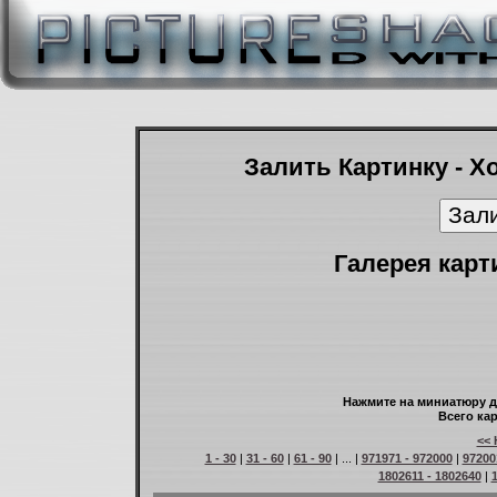
Залить Картинку - Х
Галерея карт
Нажмите на миниатюру д
Всего кар
<< 
1 - 30
|
31 - 60
|
61 - 90
| ... |
971971 - 972000
|
97200
1802611 - 1802640
|