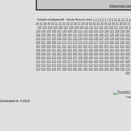
Обратная свя
Галереи изображений - Архив Фотохостинга
1
2
3
4
5
6
7
8
9
10
11
12
13
1
46
47
48
49
50
51
52
53
54
55
56
57
58
59
60
61
62
63
64
65
66
67
68
69
70
102
103
104
105
106
107
108
109
110
111
112
113
114
115
116
117
118
119
1
143
144
145
146
147
148
149
150
151
152
153
154
155
156
157
158
159
160
184
185
186
187
188
189
190
191
192
193
194
195
196
197
198
199
200
201
225
226
227
228
229
230
231
232
233
234
235
236
237
238
239
240
241
242
266
267
268
269
270
271
272
273
274
275
276
277
278
279
280
281
282
283
307
308
309
310
311
312
313
314
315
316
317
318
319
320
321
322
323
324
348
349
350
351
352
353
354
355
356
357
358
359
360
361
362
363
364
365
389
390
391
392
393
394
395
396
397
398
399
400
401
402
403
404
405
406
430
431
432
433
434
435
436
437
438
439
440
441
442
443
444
445
446
447
471
472
473
474
475
476
477
478
479
480
481
482
483
484
485
486
487
488
512
513
514
515
516
517
518
519
520
521
522
523
524
525
526
527
528
529
553
554
555
556
557
558
559
560
561
562
563
564
565
566
567
568
569
570
594
Copy
Generated in: 0.9114