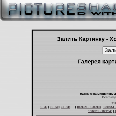
Залить Картинку - Х
Галерея карт
Нажмите на миниатюру д
Всего кар
<< 
1 - 30
|
31 - 60
|
61 - 90
| ... |
1009921 - 1009950
|
1009951 
1802611 - 1802640
|