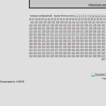
Обратная свя
Галереи изображений - Архив Фотохостинга
1
2
3
4
5
6
7
8
9
10
11
12
13
1
46
47
48
49
50
51
52
53
54
55
56
57
58
59
60
61
62
63
64
65
66
67
68
69
70
102
103
104
105
106
107
108
109
110
111
112
113
114
115
116
117
118
119
1
143
144
145
146
147
148
149
150
151
152
153
154
155
156
157
158
159
160
184
185
186
187
188
189
190
191
192
193
194
195
196
197
198
199
200
201
225
226
227
228
229
230
231
232
233
234
235
236
237
238
239
240
241
242
266
267
268
269
270
271
272
273
274
275
276
277
278
279
280
281
282
283
307
308
309
310
311
312
313
314
315
316
317
318
319
320
321
322
323
324
348
349
350
351
352
353
354
355
356
357
358
359
360
361
362
363
364
365
389
390
391
392
393
394
395
396
397
398
399
400
401
402
403
404
405
406
430
431
432
433
434
435
436
437
438
439
440
441
442
443
444
445
446
447
471
472
473
474
475
476
477
478
479
480
481
482
483
484
485
486
487
488
512
513
514
515
516
517
518
519
520
521
522
523
524
525
526
527
528
529
553
554
555
556
557
558
559
560
561
562
563
564
565
566
567
568
569
570
594
Copy
Generated in: 0.9679