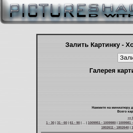
Залить Картинку - Х
Галерея карт
Нажмите на миниатюру д
Всего кар
<< 
1 - 30
|
31 - 60
|
61 - 90
| ... |
1009951 - 1009980
|
1009981 
1802611 - 1802640
|