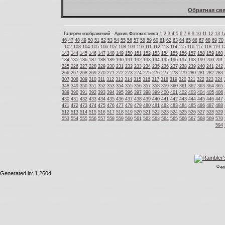
Обратная свя
Галереи изображений - Архив Фотохостинга
1
2
3
4
5
6
7
8
9
10
11
12
13
1
46
47
48
49
50
51
52
53
54
55
56
57
58
59
60
61
62
63
64
65
66
67
68
69
70
102
103
104
105
106
107
108
109
110
111
112
113
114
115
116
117
118
119
1
143
144
145
146
147
148
149
150
151
152
153
154
155
156
157
158
159
160
184
185
186
187
188
189
190
191
192
193
194
195
196
197
198
199
200
201
225
226
227
228
229
230
231
232
233
234
235
236
237
238
239
240
241
242
266
267
268
269
270
271
272
273
274
275
276
277
278
279
280
281
282
283
307
308
309
310
311
312
313
314
315
316
317
318
319
320
321
322
323
324
348
349
350
351
352
353
354
355
356
357
358
359
360
361
362
363
364
365
389
390
391
392
393
394
395
396
397
398
399
400
401
402
403
404
405
406
430
431
432
433
434
435
436
437
438
439
440
441
442
443
444
445
446
447
471
472
473
474
475
476
477
478
479
480
481
482
483
484
485
486
487
488
512
513
514
515
516
517
518
519
520
521
522
523
524
525
526
527
528
529
553
554
555
556
557
558
559
560
561
562
563
564
565
566
567
568
569
570
594
Copy
Generated in: 1.2604