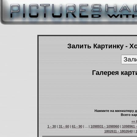
Залить Картинку - Х
Галерея карт
Нажмите на миниатюру д
Всего кар
<< 
1 - 30
|
31 - 60
|
61 - 90
| ... |
1098931 - 1098960
|
1098961 
1802611 - 1802640
|