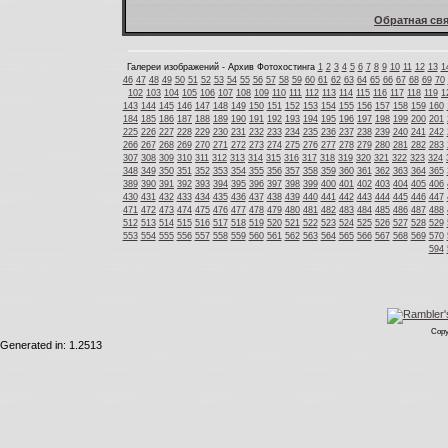
Обратная свя
Галереи изображений - Архив Фотохостинга
1
2
3
4
5
6
7
8
9
10
11
12
13
1
46
47
48
49
50
51
52
53
54
55
56
57
58
59
60
61
62
63
64
65
66
67
68
69
70
102
103
104
105
106
107
108
109
110
111
112
113
114
115
116
117
118
119
1
143
144
145
146
147
148
149
150
151
152
153
154
155
156
157
158
159
160
184
185
186
187
188
189
190
191
192
193
194
195
196
197
198
199
200
201
225
226
227
228
229
230
231
232
233
234
235
236
237
238
239
240
241
242
266
267
268
269
270
271
272
273
274
275
276
277
278
279
280
281
282
283
307
308
309
310
311
312
313
314
315
316
317
318
319
320
321
322
323
324
348
349
350
351
352
353
354
355
356
357
358
359
360
361
362
363
364
365
389
390
391
392
393
394
395
396
397
398
399
400
401
402
403
404
405
406
430
431
432
433
434
435
436
437
438
439
440
441
442
443
444
445
446
447
471
472
473
474
475
476
477
478
479
480
481
482
483
484
485
486
487
488
512
513
514
515
516
517
518
519
520
521
522
523
524
525
526
527
528
529
553
554
555
556
557
558
559
560
561
562
563
564
565
566
567
568
569
570
594
Copy
Generated in: 1.2513