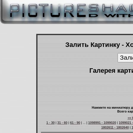
Залить Картинку - Х
Галерея карт
Нажмите на миниатюру д
Всего кар
<< 
1 - 30
|
31 - 60
|
61 - 90
| ... |
1098991 - 1099020
|
1099021 
1802611 - 1802640
|