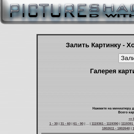
Залить Картинку - Х
Галерея карт
Нажмите на миниатюру д
Всего кар
<< 
1 - 30
|
31 - 60
|
61 - 90
| ... |
1119361 - 1119390
|
1119391 
1802611 - 1802640
|