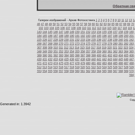
Обратная свя
Галереи изображений - Архив Фотохостинга
1
2
3
4
5
6
7
8
9
10
11
12
13
1
46
47
48
49
50
51
52
53
54
55
56
57
58
59
60
61
62
63
64
65
66
67
68
69
70
102
103
104
105
106
107
108
109
110
111
112
113
114
115
116
117
118
119
1
143
144
145
146
147
148
149
150
151
152
153
154
155
156
157
158
159
160
184
185
186
187
188
189
190
191
192
193
194
195
196
197
198
199
200
201
225
226
227
228
229
230
231
232
233
234
235
236
237
238
239
240
241
242
266
267
268
269
270
271
272
273
274
275
276
277
278
279
280
281
282
283
307
308
309
310
311
312
313
314
315
316
317
318
319
320
321
322
323
324
348
349
350
351
352
353
354
355
356
357
358
359
360
361
362
363
364
365
389
390
391
392
393
394
395
396
397
398
399
400
401
402
403
404
405
406
430
431
432
433
434
435
436
437
438
439
440
441
442
443
444
445
446
447
471
472
473
474
475
476
477
478
479
480
481
482
483
484
485
486
487
488
512
513
514
515
516
517
518
519
520
521
522
523
524
525
526
527
528
529
553
554
555
556
557
558
559
560
561
562
563
564
565
566
567
568
569
570
594
Copy
Generated in: 1.3942