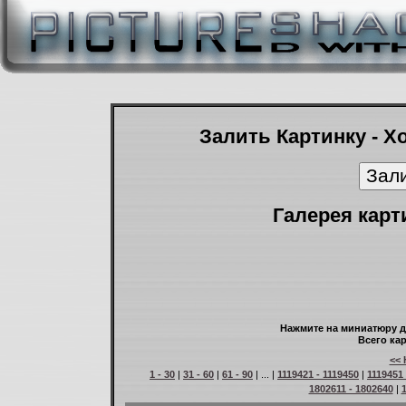
Залить Картинку - Х
Галерея карт
Нажмите на миниатюру д
Всего кар
<< 
1 - 30
|
31 - 60
|
61 - 90
| ... |
1119421 - 1119450
|
1119451 
1802611 - 1802640
|