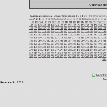
Обратная свя
Галереи изображений - Архив Фотохостинга
1
2
3
4
5
6
7
8
9
10
11
12
13
1
46
47
48
49
50
51
52
53
54
55
56
57
58
59
60
61
62
63
64
65
66
67
68
69
70
102
103
104
105
106
107
108
109
110
111
112
113
114
115
116
117
118
119
1
143
144
145
146
147
148
149
150
151
152
153
154
155
156
157
158
159
160
184
185
186
187
188
189
190
191
192
193
194
195
196
197
198
199
200
201
225
226
227
228
229
230
231
232
233
234
235
236
237
238
239
240
241
242
266
267
268
269
270
271
272
273
274
275
276
277
278
279
280
281
282
283
307
308
309
310
311
312
313
314
315
316
317
318
319
320
321
322
323
324
348
349
350
351
352
353
354
355
356
357
358
359
360
361
362
363
364
365
389
390
391
392
393
394
395
396
397
398
399
400
401
402
403
404
405
406
430
431
432
433
434
435
436
437
438
439
440
441
442
443
444
445
446
447
471
472
473
474
475
476
477
478
479
480
481
482
483
484
485
486
487
488
512
513
514
515
516
517
518
519
520
521
522
523
524
525
526
527
528
529
553
554
555
556
557
558
559
560
561
562
563
564
565
566
567
568
569
570
594
Copy
Generated in: 2.6224