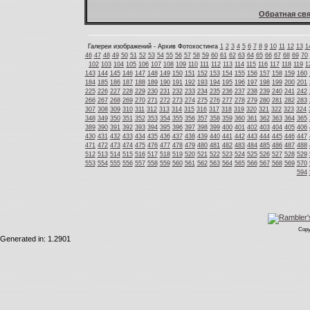
Обратная свя
Галереи изображений - Архив Фотохостинга
1
2
3
4
5
6
7
8
9
10
11
12
13
1
46
47
48
49
50
51
52
53
54
55
56
57
58
59
60
61
62
63
64
65
66
67
68
69
70
102
103
104
105
106
107
108
109
110
111
112
113
114
115
116
117
118
119
1
143
144
145
146
147
148
149
150
151
152
153
154
155
156
157
158
159
160
184
185
186
187
188
189
190
191
192
193
194
195
196
197
198
199
200
201
225
226
227
228
229
230
231
232
233
234
235
236
237
238
239
240
241
242
266
267
268
269
270
271
272
273
274
275
276
277
278
279
280
281
282
283
307
308
309
310
311
312
313
314
315
316
317
318
319
320
321
322
323
324
348
349
350
351
352
353
354
355
356
357
358
359
360
361
362
363
364
365
389
390
391
392
393
394
395
396
397
398
399
400
401
402
403
404
405
406
430
431
432
433
434
435
436
437
438
439
440
441
442
443
444
445
446
447
471
472
473
474
475
476
477
478
479
480
481
482
483
484
485
486
487
488
512
513
514
515
516
517
518
519
520
521
522
523
524
525
526
527
528
529
553
554
555
556
557
558
559
560
561
562
563
564
565
566
567
568
569
570
594
Copy
Generated in: 1.2901