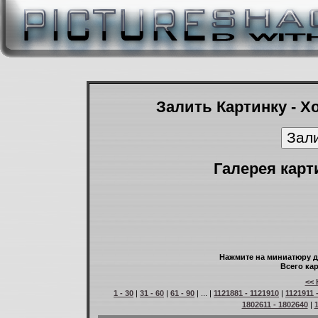
Залить Картинку - Х
Галерея карт
Нажмите на миниатюру д
Всего кар
<< 
1 - 30
|
31 - 60
|
61 - 90
| ... |
1121881 - 1121910
|
1121911 
1802611 - 1802640
|