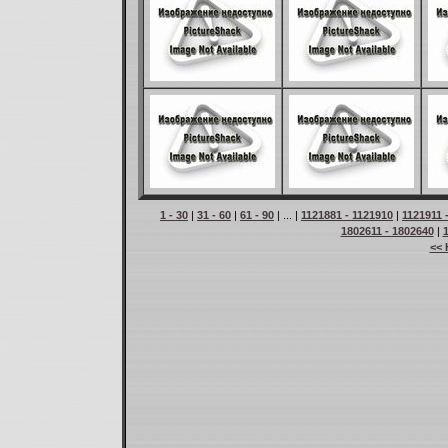
1 - 30
|
31 - 60
|
61 - 90
| ... |
1121881 - 1121910
|
1121911 
1802611 - 1802640
|
<< 