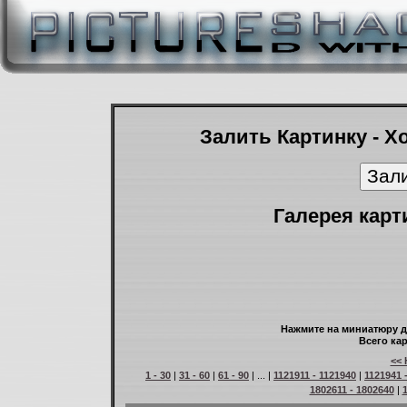
Залить Картинку - Х
Галерея карт
Нажмите на миниатюру д
Всего кар
<< 
1 - 30
|
31 - 60
|
61 - 90
| ... |
1121911 - 1121940
|
1121941 
1802611 - 1802640
|