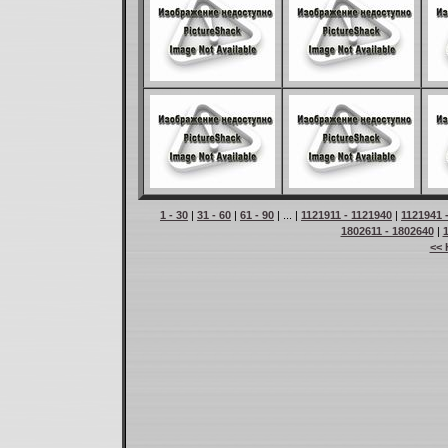
1 - 30
|
31 - 60
|
61 - 90
| ... |
1121911 - 1121940
|
1121941 
1802611 - 1802640
|
<< 