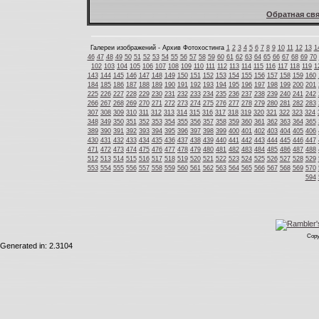
Обратная свя
Галереи изображений - Архив Фотохостинга
1
2
3
4
5
6
7
8
9
10
11
12
13
1
46
47
48
49
50
51
52
53
54
55
56
57
58
59
60
61
62
63
64
65
66
67
68
69
70
102
103
104
105
106
107
108
109
110
111
112
113
114
115
116
117
118
119
1
143
144
145
146
147
148
149
150
151
152
153
154
155
156
157
158
159
160
184
185
186
187
188
189
190
191
192
193
194
195
196
197
198
199
200
201
225
226
227
228
229
230
231
232
233
234
235
236
237
238
239
240
241
242
266
267
268
269
270
271
272
273
274
275
276
277
278
279
280
281
282
283
307
308
309
310
311
312
313
314
315
316
317
318
319
320
321
322
323
324
348
349
350
351
352
353
354
355
356
357
358
359
360
361
362
363
364
365
389
390
391
392
393
394
395
396
397
398
399
400
401
402
403
404
405
406
430
431
432
433
434
435
436
437
438
439
440
441
442
443
444
445
446
447
471
472
473
474
475
476
477
478
479
480
481
482
483
484
485
486
487
488
512
513
514
515
516
517
518
519
520
521
522
523
524
525
526
527
528
529
553
554
555
556
557
558
559
560
561
562
563
564
565
566
567
568
569
570
594
Copy
Generated in: 2.3104