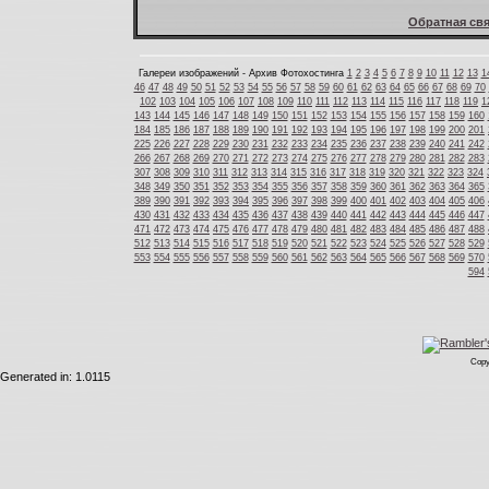
Обратная свя
Галереи изображений - Архив Фотохостинга
1
2
3
4
5
6
7
8
9
10
11
12
13
1
46
47
48
49
50
51
52
53
54
55
56
57
58
59
60
61
62
63
64
65
66
67
68
69
70
102
103
104
105
106
107
108
109
110
111
112
113
114
115
116
117
118
119
1
143
144
145
146
147
148
149
150
151
152
153
154
155
156
157
158
159
160
184
185
186
187
188
189
190
191
192
193
194
195
196
197
198
199
200
201
225
226
227
228
229
230
231
232
233
234
235
236
237
238
239
240
241
242
266
267
268
269
270
271
272
273
274
275
276
277
278
279
280
281
282
283
307
308
309
310
311
312
313
314
315
316
317
318
319
320
321
322
323
324
348
349
350
351
352
353
354
355
356
357
358
359
360
361
362
363
364
365
389
390
391
392
393
394
395
396
397
398
399
400
401
402
403
404
405
406
430
431
432
433
434
435
436
437
438
439
440
441
442
443
444
445
446
447
471
472
473
474
475
476
477
478
479
480
481
482
483
484
485
486
487
488
512
513
514
515
516
517
518
519
520
521
522
523
524
525
526
527
528
529
553
554
555
556
557
558
559
560
561
562
563
564
565
566
567
568
569
570
594
Copy
Generated in: 1.0115