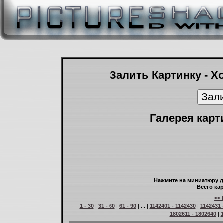
Залить Картинку - Х
Галерея карт
Нажмите на миниатюру д
Всего кар
<< 
1 - 30
|
31 - 60
|
61 - 90
| ... |
1142401 - 1142430
|
1142431 
1802611 - 1802640
|