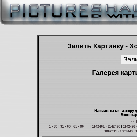
Залить Картинку - Х
Галерея карт
Нажмите на миниатюру д
Всего кар
<< 
1 - 30
|
31 - 60
|
61 - 90
| ... |
1142461 - 1142490
|
1142491 
1802611 - 1802640
|