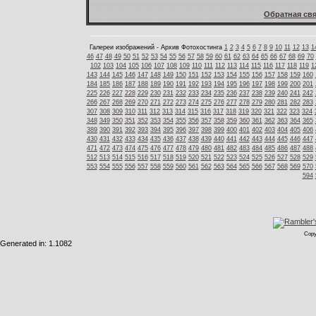
Обратная свя
Галереи изображений - Архив Фотохостинга
1
2
3
4
5
6
7
8
9
10
11
12
13
1
46
47
48
49
50
51
52
53
54
55
56
57
58
59
60
61
62
63
64
65
66
67
68
69
70
102
103
104
105
106
107
108
109
110
111
112
113
114
115
116
117
118
119
1
143
144
145
146
147
148
149
150
151
152
153
154
155
156
157
158
159
160
184
185
186
187
188
189
190
191
192
193
194
195
196
197
198
199
200
201
225
226
227
228
229
230
231
232
233
234
235
236
237
238
239
240
241
242
266
267
268
269
270
271
272
273
274
275
276
277
278
279
280
281
282
283
307
308
309
310
311
312
313
314
315
316
317
318
319
320
321
322
323
324
348
349
350
351
352
353
354
355
356
357
358
359
360
361
362
363
364
365
389
390
391
392
393
394
395
396
397
398
399
400
401
402
403
404
405
406
430
431
432
433
434
435
436
437
438
439
440
441
442
443
444
445
446
447
471
472
473
474
475
476
477
478
479
480
481
482
483
484
485
486
487
488
512
513
514
515
516
517
518
519
520
521
522
523
524
525
526
527
528
529
553
554
555
556
557
558
559
560
561
562
563
564
565
566
567
568
569
570
594
Copy
Generated in: 1.1082