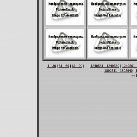
1 - 30
|
31 - 60
|
61 - 90
| ... |
1249531 - 1249560
|
1249561 
1802611 - 1802640
|
<< 