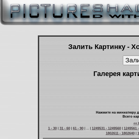
Залить Картинку - Х
Галерея карт
Нажмите на миниатюру д
Всего кар
<< 
1 - 30
|
31 - 60
|
61 - 90
| ... |
1249531 - 1249560
|
1249561 
1802611 - 1802640
|