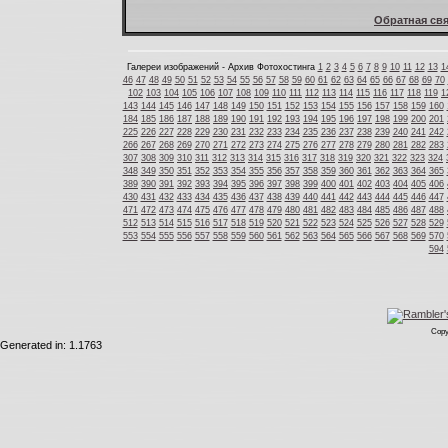
Обратная свя
Галереи изображений - Архив Фотохостинга
1
2
3
4
5
6
7
8
9
10
11
12
13
1
46
47
48
49
50
51
52
53
54
55
56
57
58
59
60
61
62
63
64
65
66
67
68
69
70
102
103
104
105
106
107
108
109
110
111
112
113
114
115
116
117
118
119
1
143
144
145
146
147
148
149
150
151
152
153
154
155
156
157
158
159
160
184
185
186
187
188
189
190
191
192
193
194
195
196
197
198
199
200
201
225
226
227
228
229
230
231
232
233
234
235
236
237
238
239
240
241
242
266
267
268
269
270
271
272
273
274
275
276
277
278
279
280
281
282
283
307
308
309
310
311
312
313
314
315
316
317
318
319
320
321
322
323
324
348
349
350
351
352
353
354
355
356
357
358
359
360
361
362
363
364
365
389
390
391
392
393
394
395
396
397
398
399
400
401
402
403
404
405
406
430
431
432
433
434
435
436
437
438
439
440
441
442
443
444
445
446
447
471
472
473
474
475
476
477
478
479
480
481
482
483
484
485
486
487
488
512
513
514
515
516
517
518
519
520
521
522
523
524
525
526
527
528
529
553
554
555
556
557
558
559
560
561
562
563
564
565
566
567
568
569
570
594
Copy
Generated in: 1.1763