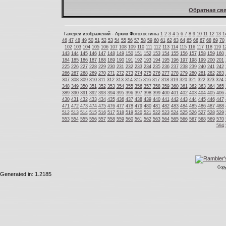
Обратная свя
Галереи изображений - Архив Фотохостинга
1
2
3
4
5
6
7
8
9
10
11
12
13
1
46
47
48
49
50
51
52
53
54
55
56
57
58
59
60
61
62
63
64
65
66
67
68
69
70
102
103
104
105
106
107
108
109
110
111
112
113
114
115
116
117
118
119
1
143
144
145
146
147
148
149
150
151
152
153
154
155
156
157
158
159
160
184
185
186
187
188
189
190
191
192
193
194
195
196
197
198
199
200
201
225
226
227
228
229
230
231
232
233
234
235
236
237
238
239
240
241
242
266
267
268
269
270
271
272
273
274
275
276
277
278
279
280
281
282
283
307
308
309
310
311
312
313
314
315
316
317
318
319
320
321
322
323
324
348
349
350
351
352
353
354
355
356
357
358
359
360
361
362
363
364
365
389
390
391
392
393
394
395
396
397
398
399
400
401
402
403
404
405
406
430
431
432
433
434
435
436
437
438
439
440
441
442
443
444
445
446
447
471
472
473
474
475
476
477
478
479
480
481
482
483
484
485
486
487
488
512
513
514
515
516
517
518
519
520
521
522
523
524
525
526
527
528
529
553
554
555
556
557
558
559
560
561
562
563
564
565
566
567
568
569
570
594
Copy
Generated in: 1.2185