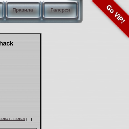
Go VIP!
Правила
Галерея
Shack
369471 - 1369500
| ... |