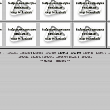
0
| ... |
1369351 - 1369380
|
1369381 - 1369410
|
1369411 - 1369440
|
1369441 - 1369470
|
1
1802611 - 1802640
|
1802641 - 1802670
|
1802671 - 1802681
<< Назад
Вперёд >>