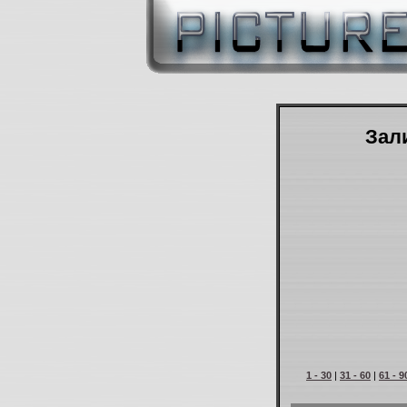
Зали
1 - 30
|
31 - 60
|
61 - 9