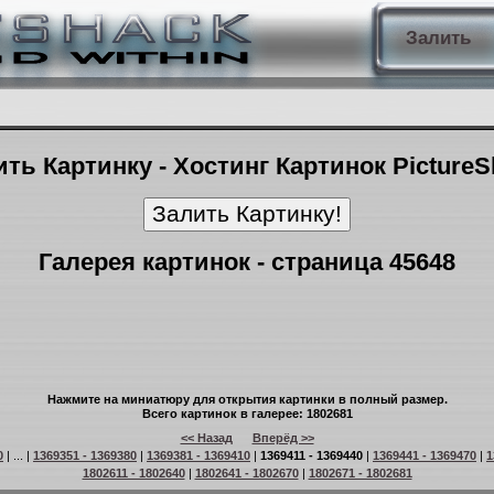
Залить
ть Картинку - Хостинг Картинок Picture
Галерея картинок - страница 45648
Нажмите на миниатюру для открытия картинки в полный размер.
Всего картинок в галерее: 1802681
<< Назад
Вперёд >>
0
| ... |
1369351 - 1369380
|
1369381 - 1369410
|
1369411 - 1369440
|
1369441 - 1369470
|
1
1802611 - 1802640
|
1802641 - 1802670
|
1802671 - 1802681