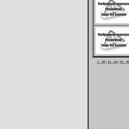
1 - 30
|
31 - 60
|
61 - 9