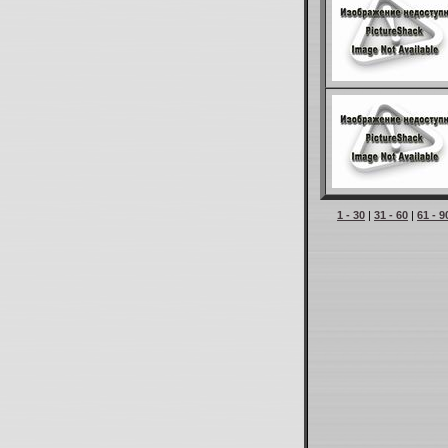
1 - 30
|
31 - 60
|
61 - 9