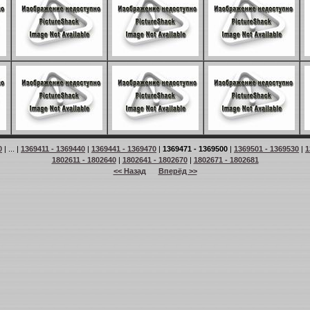
0
| ... |
1369411 - 1369440
|
1369441 - 1369470
|
1369471 - 1369500
|
1369501 - 1369530
|
1
1802611 - 1802640
|
1802641 - 1802670
|
1802671 - 1802681
<< Назад
Вперёд >>