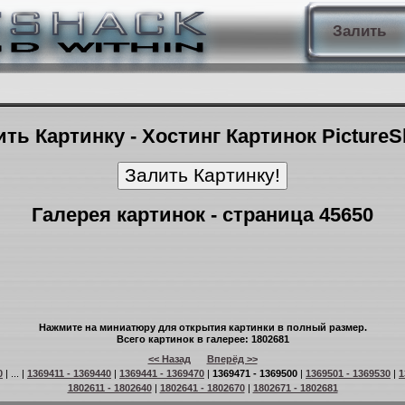
Залить
ть Картинку - Хостинг Картинок Picture
Галерея картинок - страница 45650
Нажмите на миниатюру для открытия картинки в полный размер.
Всего картинок в галерее: 1802681
<< Назад
Вперёд >>
0
| ... |
1369411 - 1369440
|
1369441 - 1369470
|
1369471 - 1369500
|
1369501 - 1369530
|
1
1802611 - 1802640
|
1802641 - 1802670
|
1802671 - 1802681