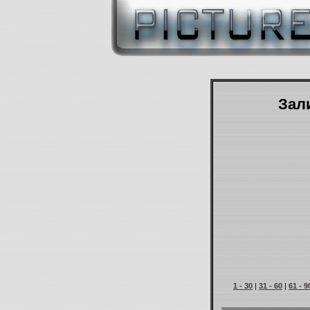
Зали
1 - 30
|
31 - 60
|
61 - 9