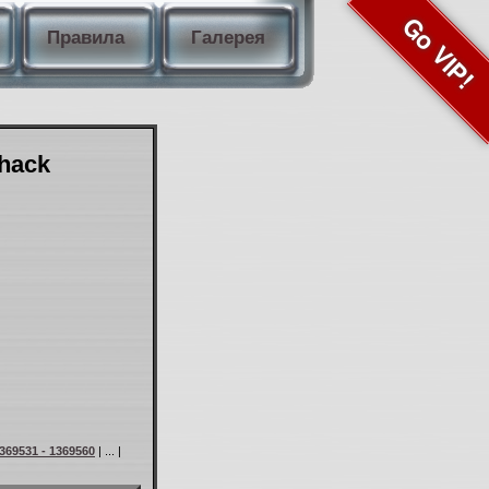
Go VIP!
Правила
Галерея
Shack
369531 - 1369560
| ... |