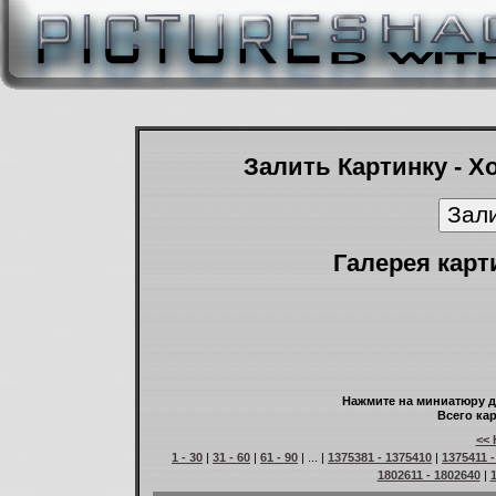
Залить Картинку - Х
Галерея карт
Нажмите на миниатюру д
Всего кар
<< 
1 - 30
|
31 - 60
|
61 - 90
| ... |
1375381 - 1375410
|
1375411 
1802611 - 1802640
|