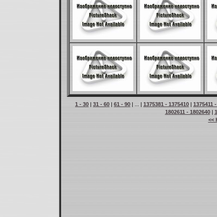
1 - 30
|
31 - 60
|
61 - 90
| ... |
1375381 - 1375410
|
1375411 
1802611 - 1802640
|
<< 