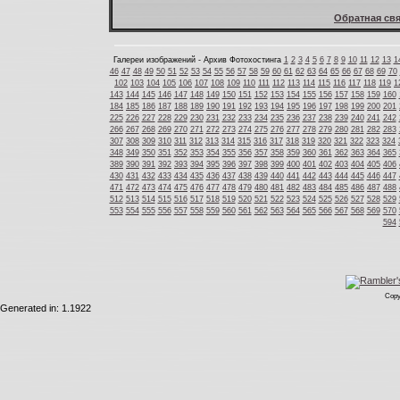
Обратная свя
Галереи изображений - Архив Фотохостинга
1
2
3
4
5
6
7
8
9
10
11
12
13
1
46
47
48
49
50
51
52
53
54
55
56
57
58
59
60
61
62
63
64
65
66
67
68
69
70
102
103
104
105
106
107
108
109
110
111
112
113
114
115
116
117
118
119
1
143
144
145
146
147
148
149
150
151
152
153
154
155
156
157
158
159
160
184
185
186
187
188
189
190
191
192
193
194
195
196
197
198
199
200
201
225
226
227
228
229
230
231
232
233
234
235
236
237
238
239
240
241
242
266
267
268
269
270
271
272
273
274
275
276
277
278
279
280
281
282
283
307
308
309
310
311
312
313
314
315
316
317
318
319
320
321
322
323
324
348
349
350
351
352
353
354
355
356
357
358
359
360
361
362
363
364
365
389
390
391
392
393
394
395
396
397
398
399
400
401
402
403
404
405
406
430
431
432
433
434
435
436
437
438
439
440
441
442
443
444
445
446
447
471
472
473
474
475
476
477
478
479
480
481
482
483
484
485
486
487
488
512
513
514
515
516
517
518
519
520
521
522
523
524
525
526
527
528
529
553
554
555
556
557
558
559
560
561
562
563
564
565
566
567
568
569
570
594
Copy
Generated in: 1.1922