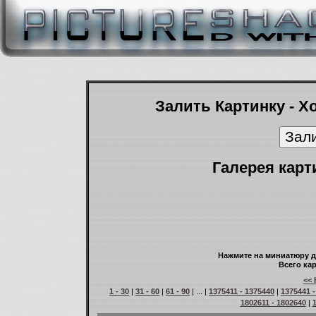
Залить Картинку - Х
Галерея карт
Нажмите на миниатюру д
Всего кар
<< 
1 - 30
|
31 - 60
|
61 - 90
| ... |
1375411 - 1375440
|
1375441 -
1802611 - 1802640
|