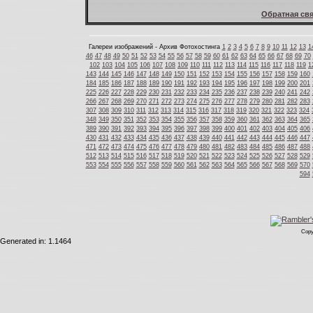
Обратная свя
Галереи изображений - Архив Фотохостинга
1
2
3
4
5
6
7
8
9
10
11
12
13
1
46
47
48
49
50
51
52
53
54
55
56
57
58
59
60
61
62
63
64
65
66
67
68
69
70
102
103
104
105
106
107
108
109
110
111
112
113
114
115
116
117
118
119
1
143
144
145
146
147
148
149
150
151
152
153
154
155
156
157
158
159
160
184
185
186
187
188
189
190
191
192
193
194
195
196
197
198
199
200
201
225
226
227
228
229
230
231
232
233
234
235
236
237
238
239
240
241
242
266
267
268
269
270
271
272
273
274
275
276
277
278
279
280
281
282
283
307
308
309
310
311
312
313
314
315
316
317
318
319
320
321
322
323
324
348
349
350
351
352
353
354
355
356
357
358
359
360
361
362
363
364
365
389
390
391
392
393
394
395
396
397
398
399
400
401
402
403
404
405
406
430
431
432
433
434
435
436
437
438
439
440
441
442
443
444
445
446
447
471
472
473
474
475
476
477
478
479
480
481
482
483
484
485
486
487
488
512
513
514
515
516
517
518
519
520
521
522
523
524
525
526
527
528
529
553
554
555
556
557
558
559
560
561
562
563
564
565
566
567
568
569
570
594
Copy
Generated in: 1.1464