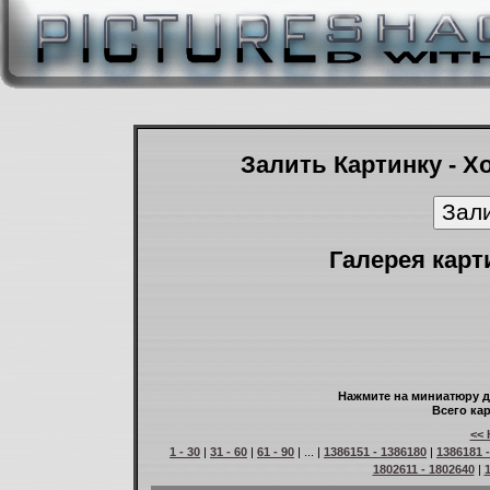
Залить Картинку - Х
Галерея карт
Нажмите на миниатюру д
Всего кар
<< 
1 - 30
|
31 - 60
|
61 - 90
| ... |
1386151 - 1386180
|
1386181 
1802611 - 1802640
|