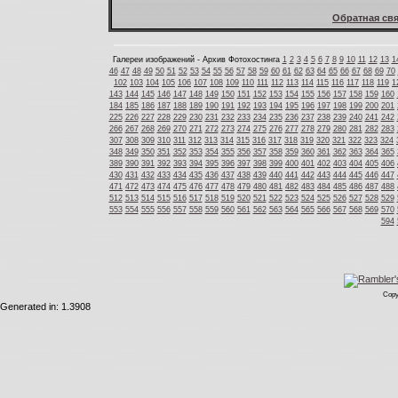
Обратная свя
Галереи изображений - Архив Фотохостинга
1
2
3
4
5
6
7
8
9
10
11
12
13
1
46
47
48
49
50
51
52
53
54
55
56
57
58
59
60
61
62
63
64
65
66
67
68
69
70
102
103
104
105
106
107
108
109
110
111
112
113
114
115
116
117
118
119
1
143
144
145
146
147
148
149
150
151
152
153
154
155
156
157
158
159
160
184
185
186
187
188
189
190
191
192
193
194
195
196
197
198
199
200
201
225
226
227
228
229
230
231
232
233
234
235
236
237
238
239
240
241
242
266
267
268
269
270
271
272
273
274
275
276
277
278
279
280
281
282
283
307
308
309
310
311
312
313
314
315
316
317
318
319
320
321
322
323
324
348
349
350
351
352
353
354
355
356
357
358
359
360
361
362
363
364
365
389
390
391
392
393
394
395
396
397
398
399
400
401
402
403
404
405
406
430
431
432
433
434
435
436
437
438
439
440
441
442
443
444
445
446
447
471
472
473
474
475
476
477
478
479
480
481
482
483
484
485
486
487
488
512
513
514
515
516
517
518
519
520
521
522
523
524
525
526
527
528
529
553
554
555
556
557
558
559
560
561
562
563
564
565
566
567
568
569
570
594
Copy
Generated in: 1.3908