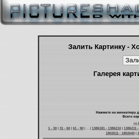
Залить Картинку - Х
Галерея карт
Нажмите на миниатюру д
Всего кар
<< 
1 - 30
|
31 - 60
|
61 - 90
| ... |
1386181 - 1386210
|
1386211 
1802611 - 1802640
|