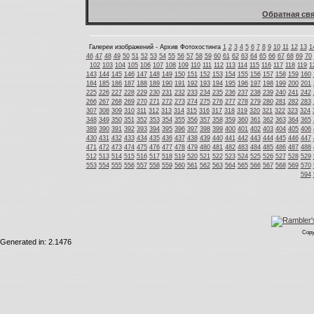
Обратная свя
Галереи изображений - Архив Фотохостинга
1
2
3
4
5
6
7
8
9
10
11
12
13
1
46
47
48
49
50
51
52
53
54
55
56
57
58
59
60
61
62
63
64
65
66
67
68
69
70
102
103
104
105
106
107
108
109
110
111
112
113
114
115
116
117
118
119
1
143
144
145
146
147
148
149
150
151
152
153
154
155
156
157
158
159
160
184
185
186
187
188
189
190
191
192
193
194
195
196
197
198
199
200
201
225
226
227
228
229
230
231
232
233
234
235
236
237
238
239
240
241
242
266
267
268
269
270
271
272
273
274
275
276
277
278
279
280
281
282
283
307
308
309
310
311
312
313
314
315
316
317
318
319
320
321
322
323
324
348
349
350
351
352
353
354
355
356
357
358
359
360
361
362
363
364
365
389
390
391
392
393
394
395
396
397
398
399
400
401
402
403
404
405
406
430
431
432
433
434
435
436
437
438
439
440
441
442
443
444
445
446
447
471
472
473
474
475
476
477
478
479
480
481
482
483
484
485
486
487
488
512
513
514
515
516
517
518
519
520
521
522
523
524
525
526
527
528
529
553
554
555
556
557
558
559
560
561
562
563
564
565
566
567
568
569
570
594
Copy
Generated in: 2.1476