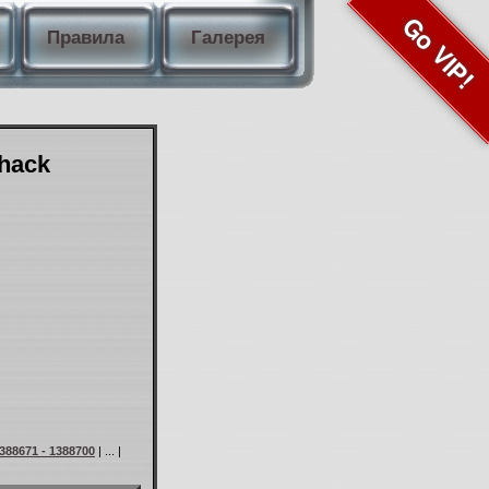
Go VIP!
Правила
Галерея
Shack
388671 - 1388700
| ... |