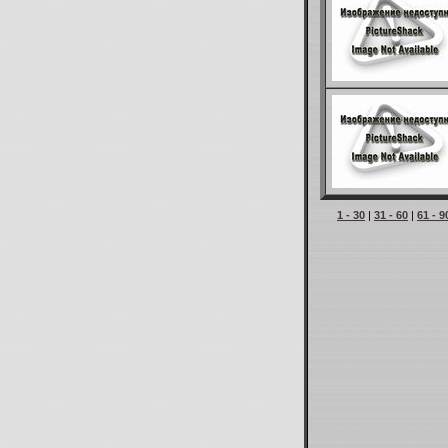
1 - 30
|
31 - 60
|
61 - 9