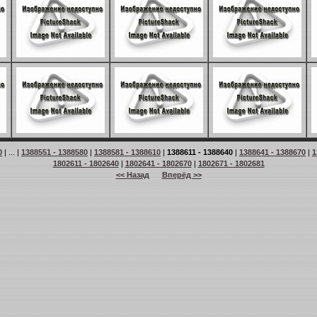
0
| ... |
1388551 - 1388580
|
1388581 - 1388610
|
1388611 - 1388640
|
1388641 - 1388670
|
1
1802611 - 1802640
|
1802641 - 1802670
|
1802671 - 1802681
<< Назад
Вперёд >>