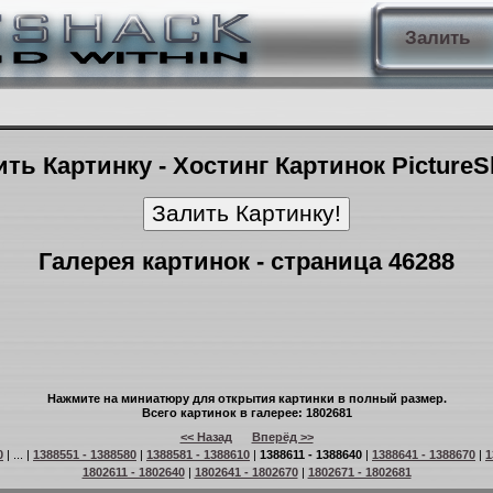
Залить
ть Картинку - Хостинг Картинок Picture
Галерея картинок - страница 46288
Нажмите на миниатюру для открытия картинки в полный размер.
Всего картинок в галерее: 1802681
<< Назад
Вперёд >>
0
| ... |
1388551 - 1388580
|
1388581 - 1388610
|
1388611 - 1388640
|
1388641 - 1388670
|
1
1802611 - 1802640
|
1802641 - 1802670
|
1802671 - 1802681