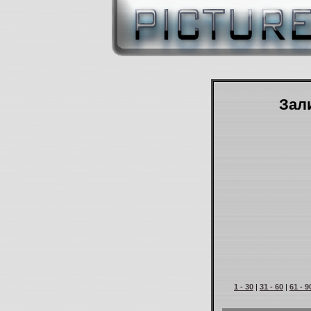
Зали
1 - 30
|
31 - 60
|
61 - 9