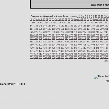
Обратная свя
Галереи изображений - Архив Фотохостинга
1
2
3
4
5
6
7
8
9
10
11
12
13
1
46
47
48
49
50
51
52
53
54
55
56
57
58
59
60
61
62
63
64
65
66
67
68
69
70
102
103
104
105
106
107
108
109
110
111
112
113
114
115
116
117
118
119
1
143
144
145
146
147
148
149
150
151
152
153
154
155
156
157
158
159
160
184
185
186
187
188
189
190
191
192
193
194
195
196
197
198
199
200
201
225
226
227
228
229
230
231
232
233
234
235
236
237
238
239
240
241
242
266
267
268
269
270
271
272
273
274
275
276
277
278
279
280
281
282
283
307
308
309
310
311
312
313
314
315
316
317
318
319
320
321
322
323
324
348
349
350
351
352
353
354
355
356
357
358
359
360
361
362
363
364
365
389
390
391
392
393
394
395
396
397
398
399
400
401
402
403
404
405
406
430
431
432
433
434
435
436
437
438
439
440
441
442
443
444
445
446
447
471
472
473
474
475
476
477
478
479
480
481
482
483
484
485
486
487
488
512
513
514
515
516
517
518
519
520
521
522
523
524
525
526
527
528
529
553
554
555
556
557
558
559
560
561
562
563
564
565
566
567
568
569
570
594
Copy
Generated in: 0.9414