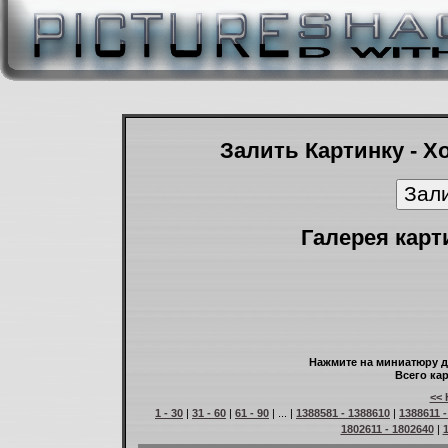
Залить Картинку - Х
Галерея карт
Нажмите на миниатюру д
Всего кар
<< 
1 - 30
|
31 - 60
|
61 - 90
| ... |
1388581 - 1388610
|
1388611 
1802611 - 1802640
|