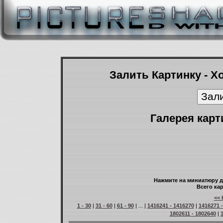
Залить Картинку - Х
Галерея карт
Нажмите на миниатюру д
Всего кар
<< 
1 - 30
|
31 - 60
|
61 - 90
| ... |
1416241 - 1416270
|
1416271 
1802611 - 1802640
|