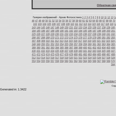
Обратная свя
Галереи изображений - Архив Фотохостинга
1
2
3
4
5
6
7
8
9
10
11
12
13
1
46
47
48
49
50
51
52
53
54
55
56
57
58
59
60
61
62
63
64
65
66
67
68
69
70
102
103
104
105
106
107
108
109
110
111
112
113
114
115
116
117
118
119
1
143
144
145
146
147
148
149
150
151
152
153
154
155
156
157
158
159
160
184
185
186
187
188
189
190
191
192
193
194
195
196
197
198
199
200
201
225
226
227
228
229
230
231
232
233
234
235
236
237
238
239
240
241
242
266
267
268
269
270
271
272
273
274
275
276
277
278
279
280
281
282
283
307
308
309
310
311
312
313
314
315
316
317
318
319
320
321
322
323
324
348
349
350
351
352
353
354
355
356
357
358
359
360
361
362
363
364
365
389
390
391
392
393
394
395
396
397
398
399
400
401
402
403
404
405
406
430
431
432
433
434
435
436
437
438
439
440
441
442
443
444
445
446
447
471
472
473
474
475
476
477
478
479
480
481
482
483
484
485
486
487
488
512
513
514
515
516
517
518
519
520
521
522
523
524
525
526
527
528
529
553
554
555
556
557
558
559
560
561
562
563
564
565
566
567
568
569
570
594
Copy
Generated in: 1.3422