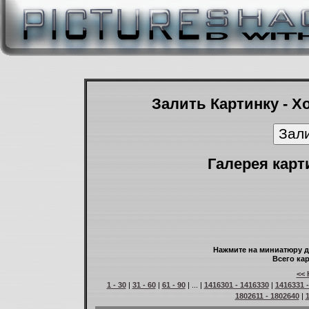
Залить Картинку - Х
Галерея карт
Нажмите на миниатюру д
Всего кар
<< 
1 - 30
|
31 - 60
|
61 - 90
| ... |
1416301 - 1416330
|
1416331 
1802611 - 1802640
|