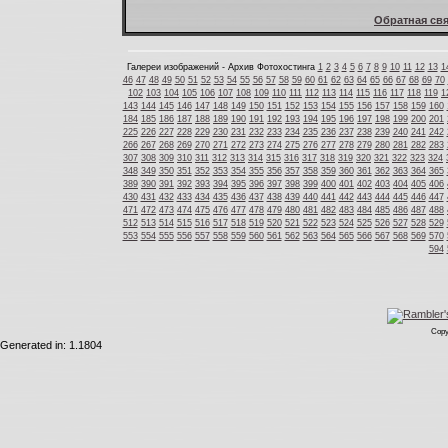
Обратная свя
Галереи изображений - Архив Фотохостинга
1
2
3
4
5
6
7
8
9
10
11
12
13
1
46
47
48
49
50
51
52
53
54
55
56
57
58
59
60
61
62
63
64
65
66
67
68
69
70
102
103
104
105
106
107
108
109
110
111
112
113
114
115
116
117
118
119
1
143
144
145
146
147
148
149
150
151
152
153
154
155
156
157
158
159
160
184
185
186
187
188
189
190
191
192
193
194
195
196
197
198
199
200
201
225
226
227
228
229
230
231
232
233
234
235
236
237
238
239
240
241
242
266
267
268
269
270
271
272
273
274
275
276
277
278
279
280
281
282
283
307
308
309
310
311
312
313
314
315
316
317
318
319
320
321
322
323
324
348
349
350
351
352
353
354
355
356
357
358
359
360
361
362
363
364
365
389
390
391
392
393
394
395
396
397
398
399
400
401
402
403
404
405
406
430
431
432
433
434
435
436
437
438
439
440
441
442
443
444
445
446
447
471
472
473
474
475
476
477
478
479
480
481
482
483
484
485
486
487
488
512
513
514
515
516
517
518
519
520
521
522
523
524
525
526
527
528
529
553
554
555
556
557
558
559
560
561
562
563
564
565
566
567
568
569
570
594
Copy
Generated in: 1.1804