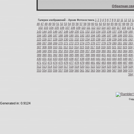
Обратная свя
Галереи изображений - Архив Фотохостинга
1
2
3
4
5
6
7
8
9
10
11
12
13
1
46
47
48
49
50
51
52
53
54
55
56
57
58
59
60
61
62
63
64
65
66
67
68
69
70
102
103
104
105
106
107
108
109
110
111
112
113
114
115
116
117
118
119
1
143
144
145
146
147
148
149
150
151
152
153
154
155
156
157
158
159
160
184
185
186
187
188
189
190
191
192
193
194
195
196
197
198
199
200
201
225
226
227
228
229
230
231
232
233
234
235
236
237
238
239
240
241
242
266
267
268
269
270
271
272
273
274
275
276
277
278
279
280
281
282
283
307
308
309
310
311
312
313
314
315
316
317
318
319
320
321
322
323
324
348
349
350
351
352
353
354
355
356
357
358
359
360
361
362
363
364
365
389
390
391
392
393
394
395
396
397
398
399
400
401
402
403
404
405
406
430
431
432
433
434
435
436
437
438
439
440
441
442
443
444
445
446
447
471
472
473
474
475
476
477
478
479
480
481
482
483
484
485
486
487
488
512
513
514
515
516
517
518
519
520
521
522
523
524
525
526
527
528
529
553
554
555
556
557
558
559
560
561
562
563
564
565
566
567
568
569
570
594
Copy
Generated in: 0.9124