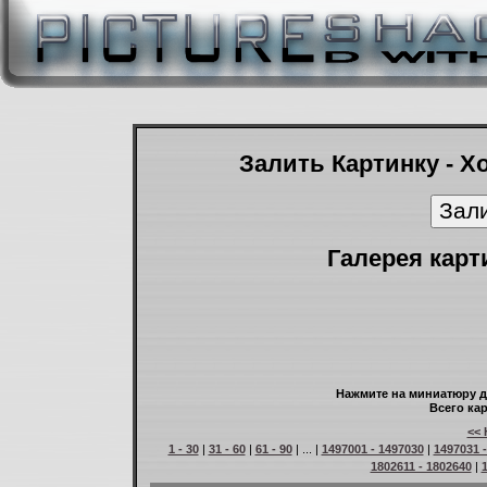
Залить Картинку - Х
Галерея карт
Нажмите на миниатюру д
Всего кар
<< 
1 - 30
|
31 - 60
|
61 - 90
| ... |
1497001 - 1497030
|
1497031 
1802611 - 1802640
|