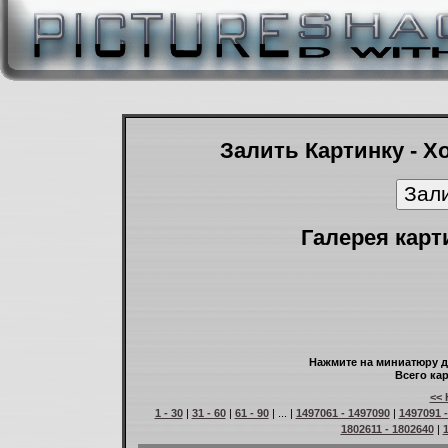
Залить Картинку - Х
Галерея карт
Нажмите на миниатюру д
Всего кар
<< 
1 - 30
|
31 - 60
|
61 - 90
| ... |
1497061 - 1497090
|
1497091 
1802611 - 1802640
|