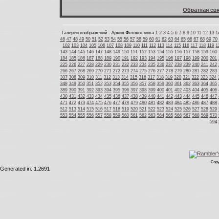
Обратная свя
Галереи изображений - Архив Фотохостинга
1
2
3
4
5
6
7
8
9
10
11
12
13
1
46
47
48
49
50
51
52
53
54
55
56
57
58
59
60
61
62
63
64
65
66
67
68
69
70
102
103
104
105
106
107
108
109
110
111
112
113
114
115
116
117
118
119
1
143
144
145
146
147
148
149
150
151
152
153
154
155
156
157
158
159
160
184
185
186
187
188
189
190
191
192
193
194
195
196
197
198
199
200
201
225
226
227
228
229
230
231
232
233
234
235
236
237
238
239
240
241
242
266
267
268
269
270
271
272
273
274
275
276
277
278
279
280
281
282
283
307
308
309
310
311
312
313
314
315
316
317
318
319
320
321
322
323
324
348
349
350
351
352
353
354
355
356
357
358
359
360
361
362
363
364
365
389
390
391
392
393
394
395
396
397
398
399
400
401
402
403
404
405
406
430
431
432
433
434
435
436
437
438
439
440
441
442
443
444
445
446
447
471
472
473
474
475
476
477
478
479
480
481
482
483
484
485
486
487
488
512
513
514
515
516
517
518
519
520
521
522
523
524
525
526
527
528
529
553
554
555
556
557
558
559
560
561
562
563
564
565
566
567
568
569
570
594
Copy
Generated in: 1.2691