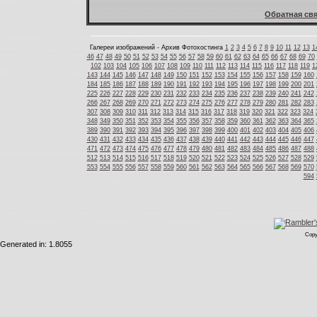
Обратная свя
Галереи изображений - Архив Фотохостинга
1
2
3
4
5
6
7
8
9
10
11
12
13
1
46
47
48
49
50
51
52
53
54
55
56
57
58
59
60
61
62
63
64
65
66
67
68
69
70
102
103
104
105
106
107
108
109
110
111
112
113
114
115
116
117
118
119
1
143
144
145
146
147
148
149
150
151
152
153
154
155
156
157
158
159
160
184
185
186
187
188
189
190
191
192
193
194
195
196
197
198
199
200
201
225
226
227
228
229
230
231
232
233
234
235
236
237
238
239
240
241
242
266
267
268
269
270
271
272
273
274
275
276
277
278
279
280
281
282
283
307
308
309
310
311
312
313
314
315
316
317
318
319
320
321
322
323
324
348
349
350
351
352
353
354
355
356
357
358
359
360
361
362
363
364
365
389
390
391
392
393
394
395
396
397
398
399
400
401
402
403
404
405
406
430
431
432
433
434
435
436
437
438
439
440
441
442
443
444
445
446
447
471
472
473
474
475
476
477
478
479
480
481
482
483
484
485
486
487
488
512
513
514
515
516
517
518
519
520
521
522
523
524
525
526
527
528
529
553
554
555
556
557
558
559
560
561
562
563
564
565
566
567
568
569
570
594
Copy
Generated in: 1.8055