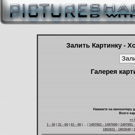
Залить Картинку - Х
Галерея карт
Нажмите на миниатюру д
Всего кар
<< 
1 - 30
|
31 - 60
|
61 - 90
| ... |
1497661 - 1497690
|
1497691 
1802611 - 1802640
|