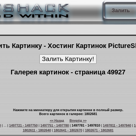
Залить
ть Картинку - Хостинг Картинок Picture
Галерея картинок - страница 49927
Нажмите на миниатюру для открытия картинки в полный размер.
Всего картинок в галерее: 1802681
<< Назад
Вперёд >>
0
| ... |
1497721 - 1497750
|
1497751 - 1497780
|
1497781 - 1497810
|
1497811 - 1497840
|
1
1802611 - 1802640
|
1802641 - 1802670
|
1802671 - 1802681