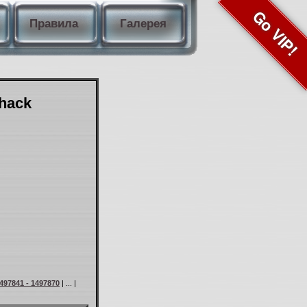
Go VIP!
Правила
Галерея
Shack
497841 - 1497870
| ... |