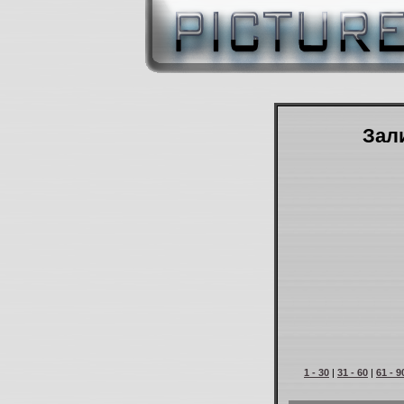
Зали
1 - 30
|
31 - 60
|
61 - 9