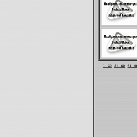
1 - 30
|
31 - 60
|
61 - 9