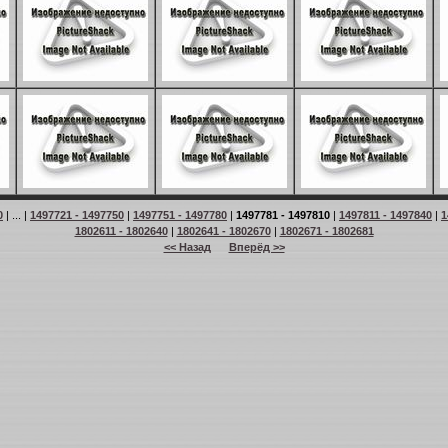
0
| ... |
1497721 - 1497750
|
1497751 - 1497780
|
1497781 - 1497810
|
1497811 - 1497840
|
1
1802611 - 1802640
|
1802641 - 1802670
|
1802671 - 1802681
<< Назад
Вперёд >>