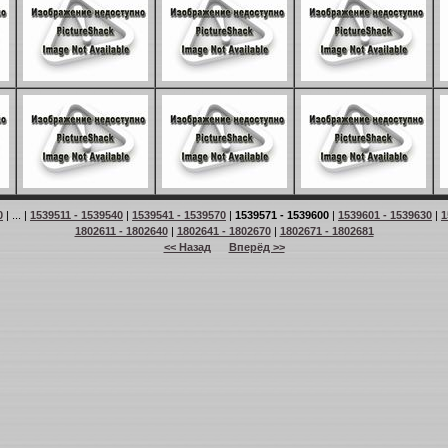
0
| ... |
1539511 - 1539540
|
1539541 - 1539570
|
1539571 - 1539600
|
1539601 - 1539630
|
1
1802611 - 1802640
|
1802641 - 1802670
|
1802671 - 1802681
<< Назад
Вперёд >>