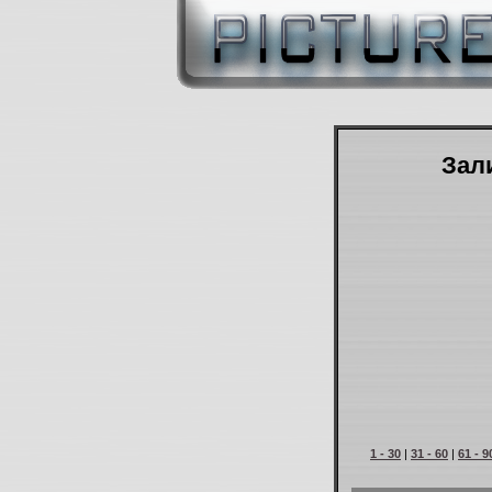
Зали
1 - 30
|
31 - 60
|
61 - 9