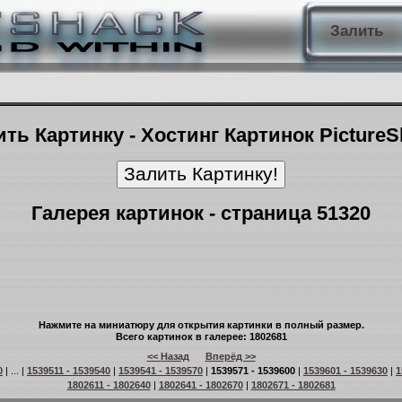
Залить
ть Картинку - Хостинг Картинок Picture
Галерея картинок - страница 51320
Нажмите на миниатюру для открытия картинки в полный размер.
Всего картинок в галерее: 1802681
<< Назад
Вперёд >>
0
| ... |
1539511 - 1539540
|
1539541 - 1539570
|
1539571 - 1539600
|
1539601 - 1539630
|
1
1802611 - 1802640
|
1802641 - 1802670
|
1802671 - 1802681