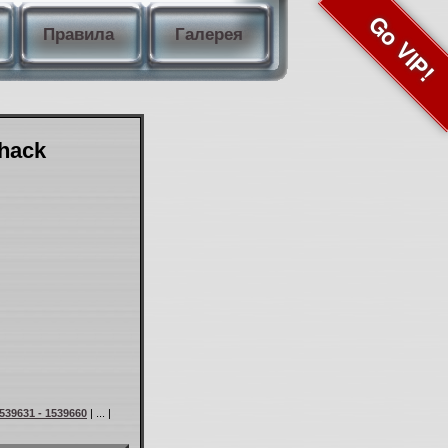
Go VIP!
Правила
Галерея
Shack
539631 - 1539660
| ... |