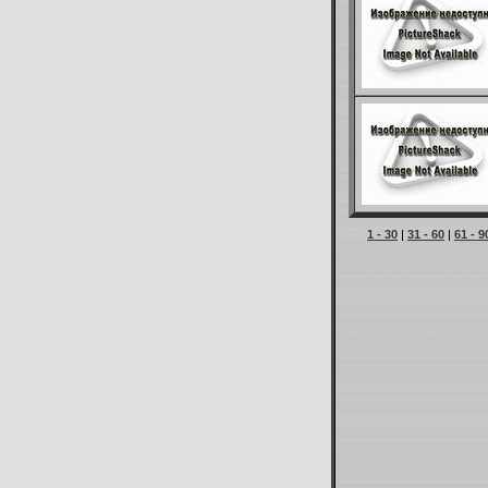
1 - 30
|
31 - 60
|
61 - 9