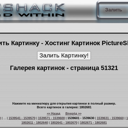
Залить
ть Картинку - Хостинг Картинок Picture
Галерея картинок - страница 51321
Нажмите на миниатюру для открытия картинки в полный размер.
Всего картинок в галерее: 1802681
<< Назад
Вперёд >>
0
| ... |
1539541 - 1539570
|
1539571 - 1539600
|
1539601 - 1539630
|
1539631 - 1539660
|
1
1802611 - 1802640
|
1802641 - 1802670
|
1802671 - 1802681