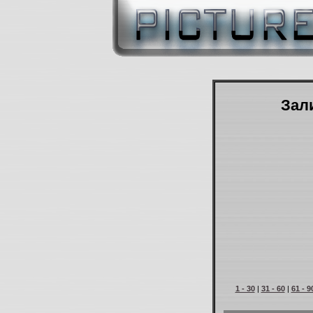
Зали
1 - 30
|
31 - 60
|
61 - 9