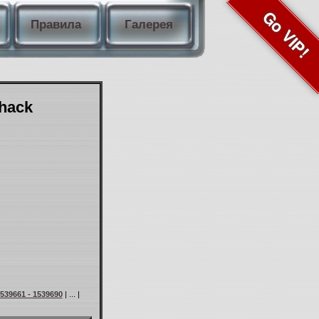
Go VIP!
Правила
Галерея
Shack
539661 - 1539690
| ... |