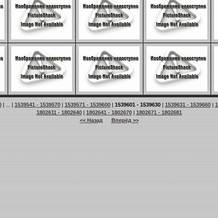
0
| ... |
1539541 - 1539570
|
1539571 - 1539600
|
1539601 - 1539630
|
1539631 - 1539660
|
1
1802611 - 1802640
|
1802641 - 1802670
|
1802671 - 1802681
<< Назад
Вперёд >>