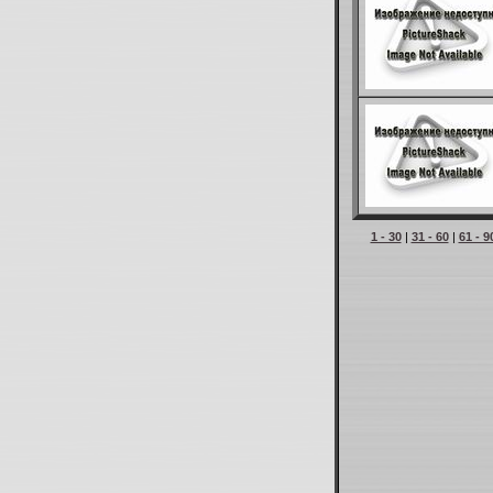
1 - 30
|
31 - 60
|
61 - 9