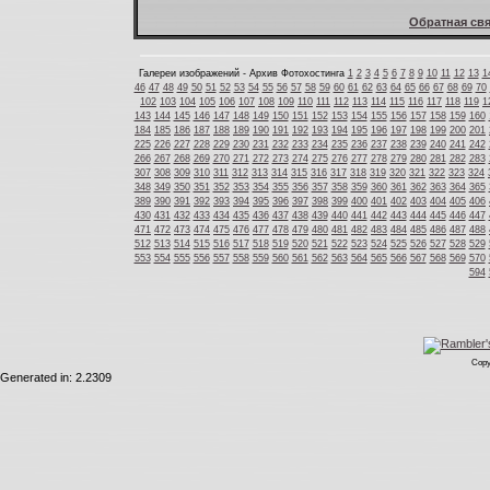
Обратная свя
Галереи изображений - Архив Фотохостинга
1
2
3
4
5
6
7
8
9
10
11
12
13
1
46
47
48
49
50
51
52
53
54
55
56
57
58
59
60
61
62
63
64
65
66
67
68
69
70
102
103
104
105
106
107
108
109
110
111
112
113
114
115
116
117
118
119
1
143
144
145
146
147
148
149
150
151
152
153
154
155
156
157
158
159
160
184
185
186
187
188
189
190
191
192
193
194
195
196
197
198
199
200
201
225
226
227
228
229
230
231
232
233
234
235
236
237
238
239
240
241
242
266
267
268
269
270
271
272
273
274
275
276
277
278
279
280
281
282
283
307
308
309
310
311
312
313
314
315
316
317
318
319
320
321
322
323
324
348
349
350
351
352
353
354
355
356
357
358
359
360
361
362
363
364
365
389
390
391
392
393
394
395
396
397
398
399
400
401
402
403
404
405
406
430
431
432
433
434
435
436
437
438
439
440
441
442
443
444
445
446
447
471
472
473
474
475
476
477
478
479
480
481
482
483
484
485
486
487
488
512
513
514
515
516
517
518
519
520
521
522
523
524
525
526
527
528
529
553
554
555
556
557
558
559
560
561
562
563
564
565
566
567
568
569
570
594
Copy
Generated in: 2.2309