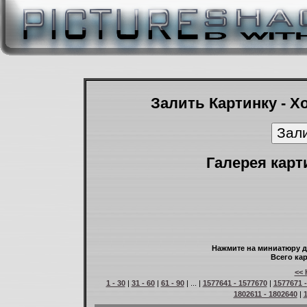
Залить Картинку - Х
Галерея карт
Нажмите на миниатюру д
Всего кар
<< 
1 - 30
|
31 - 60
|
61 - 90
| ... |
1577641 - 1577670
|
1577671 
1802611 - 1802640
|