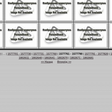
0
| ... |
1577701 - 1577730
|
1577731 - 1577760
|
1577761 - 1577790
|
1577791 - 1577820
|
1
1802611 - 1802640
|
1802641 - 1802670
|
1802671 - 1802681
<< Назад
Вперёд >>