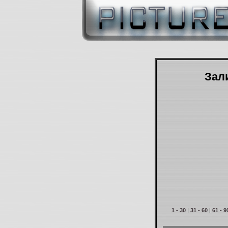
Зали
1 - 30
|
31 - 60
|
61 - 9