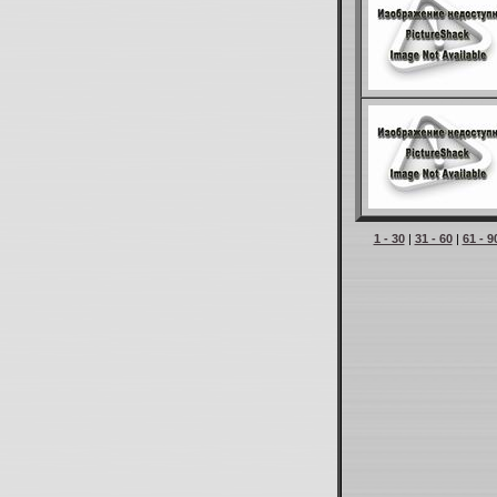
1 - 30
|
31 - 60
|
61 - 9