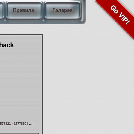
Go VIP!
Правила
Галерея
Shack
577821 - 1577850
| ... |