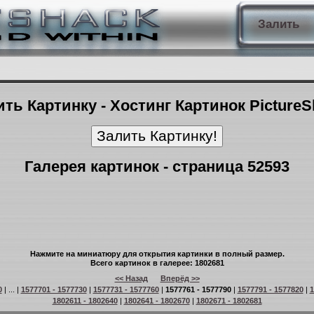
Залить
ть Картинку - Хостинг Картинок Picture
Галерея картинок - страница 52593
Нажмите на миниатюру для открытия картинки в полный размер.
Всего картинок в галерее: 1802681
<< Назад
Вперёд >>
0
| ... |
1577701 - 1577730
|
1577731 - 1577760
|
1577761 - 1577790
|
1577791 - 1577820
|
1
1802611 - 1802640
|
1802641 - 1802670
|
1802671 - 1802681