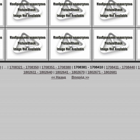
0
| ... |
1708321 - 1708350
|
1708351 - 1708380
|
1708381 - 1708410
|
1708411 - 1708440
|
1
1802611 - 1802640
|
1802641 - 1802670
|
1802671 - 1802681
<< Назад
Вперёд >>