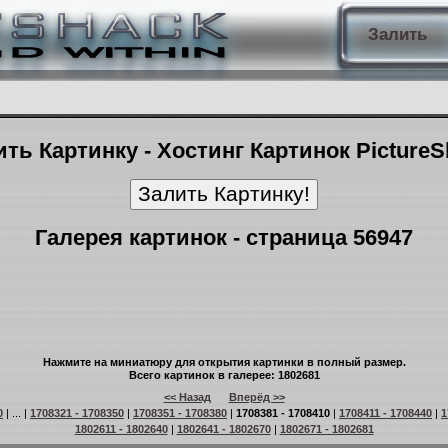
Залить
ть Картинку - Хостинг Картинок Picture
Галерея картинок - страница 56947
Нажмите на миниатюру для открытия картинки в полный размер.
Всего картинок в галерее: 1802681
<< Назад
Вперёд >>
0
| ... |
1708321 - 1708350
|
1708351 - 1708380
|
1708381 - 1708410
|
1708411 - 1708440
|
1
1802611 - 1802640
|
1802641 - 1802670
|
1802671 - 1802681