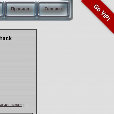
Go VIP!
Правила
Галерея
Shack
708441 - 1708470
| ... |