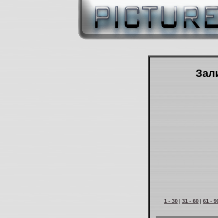
Зали
1 - 30
|
31 - 60
|
61 - 9