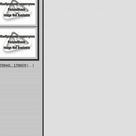
708441 - 1708470
| ... |