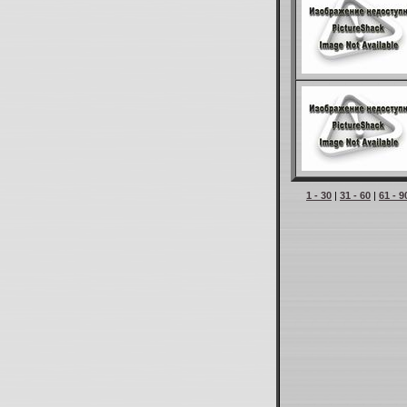
1 - 30
|
31 - 60
|
61 - 9