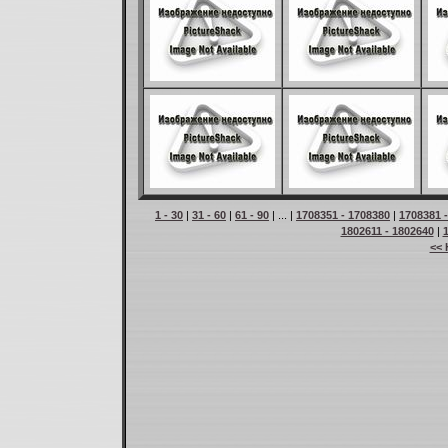
1 - 30
|
31 - 60
|
61 - 90
| ... |
1708351 - 1708380
|
1708381 
1802611 - 1802640
|
<< 