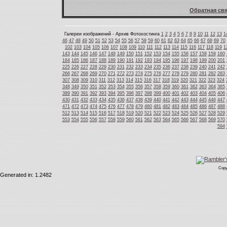
Обратная свя
Галереи изображений - Архив Фотохостинга
1
2
3
4
5
6
7
8
9
10
11
12
13
1
46
47
48
49
50
51
52
53
54
55
56
57
58
59
60
61
62
63
64
65
66
67
68
69
70
102
103
104
105
106
107
108
109
110
111
112
113
114
115
116
117
118
119
1
143
144
145
146
147
148
149
150
151
152
153
154
155
156
157
158
159
160
184
185
186
187
188
189
190
191
192
193
194
195
196
197
198
199
200
201
225
226
227
228
229
230
231
232
233
234
235
236
237
238
239
240
241
242
266
267
268
269
270
271
272
273
274
275
276
277
278
279
280
281
282
283
307
308
309
310
311
312
313
314
315
316
317
318
319
320
321
322
323
324
348
349
350
351
352
353
354
355
356
357
358
359
360
361
362
363
364
365
389
390
391
392
393
394
395
396
397
398
399
400
401
402
403
404
405
406
430
431
432
433
434
435
436
437
438
439
440
441
442
443
444
445
446
447
471
472
473
474
475
476
477
478
479
480
481
482
483
484
485
486
487
488
512
513
514
515
516
517
518
519
520
521
522
523
524
525
526
527
528
529
553
554
555
556
557
558
559
560
561
562
563
564
565
566
567
568
569
570
594
Copy
Generated in: 1.2482