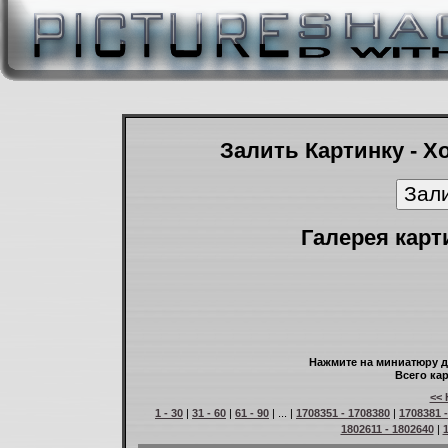
Залить Картинку - Х
Галерея карт
Нажмите на миниатюру д
Всего кар
<< 
1 - 30
|
31 - 60
|
61 - 90
| ... |
1708351 - 1708380
|
1708381 
1802611 - 1802640
|