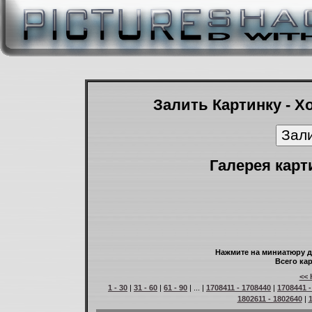
Залить Картинку - Х
Галерея карт
Нажмите на миниатюру д
Всего кар
<< 
1 - 30
|
31 - 60
|
61 - 90
| ... |
1708411 - 1708440
|
1708441 -
1802611 - 1802640
|