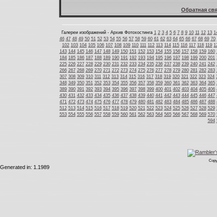
Обратная свя
Галереи изображений - Архив Фотохостинга
1
2
3
4
5
6
7
8
9
10
11
12
13
1
46
47
48
49
50
51
52
53
54
55
56
57
58
59
60
61
62
63
64
65
66
67
68
69
70
102
103
104
105
106
107
108
109
110
111
112
113
114
115
116
117
118
119
1
143
144
145
146
147
148
149
150
151
152
153
154
155
156
157
158
159
160
184
185
186
187
188
189
190
191
192
193
194
195
196
197
198
199
200
201
225
226
227
228
229
230
231
232
233
234
235
236
237
238
239
240
241
242
266
267
268
269
270
271
272
273
274
275
276
277
278
279
280
281
282
283
307
308
309
310
311
312
313
314
315
316
317
318
319
320
321
322
323
324
348
349
350
351
352
353
354
355
356
357
358
359
360
361
362
363
364
365
389
390
391
392
393
394
395
396
397
398
399
400
401
402
403
404
405
406
430
431
432
433
434
435
436
437
438
439
440
441
442
443
444
445
446
447
471
472
473
474
475
476
477
478
479
480
481
482
483
484
485
486
487
488
512
513
514
515
516
517
518
519
520
521
522
523
524
525
526
527
528
529
553
554
555
556
557
558
559
560
561
562
563
564
565
566
567
568
569
570
594
Copy
Generated in: 1.1989