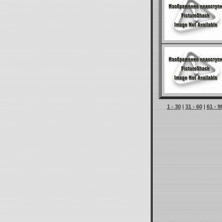
1 - 30
|
31 - 60
|
61 - 9