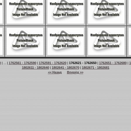
0
| ... |
1762561 - 1762590
|
1762591 - 1762620
|
1762621 - 1762650
|
1762651 - 1762680
|
1
1802611 - 1802640
|
1802641 - 1802670
|
1802671 - 1802681
<< Назад
Вперёд >>