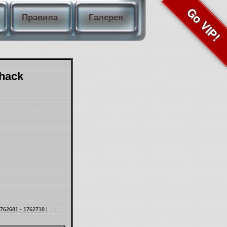
Go VIP!
Правила
Галерея
Shack
762681 - 1762710
| ... |