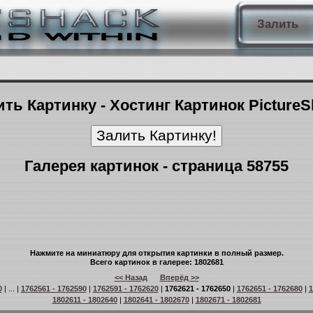
Залить
ть Картинку - Хостинг Картинок Picture
Галерея картинок - страница 58755
Нажмите на миниатюру для открытия картинки в полный размер.
Всего картинок в галерее: 1802681
<< Назад
Вперёд >>
0
| ... |
1762561 - 1762590
|
1762591 - 1762620
|
1762621 - 1762650
|
1762651 - 1762680
|
1
1802611 - 1802640
|
1802641 - 1802670
|
1802671 - 1802681