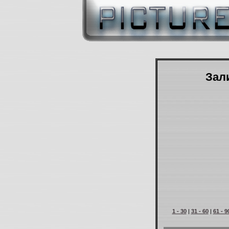
Зали
1 - 30
|
31 - 60
|
61 - 9