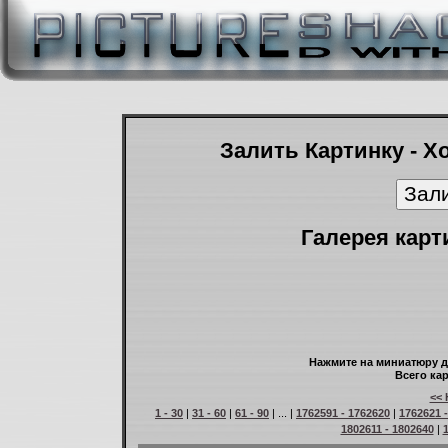
Залить Картинку - Х
Галерея карт
Нажмите на миниатюру д
Всего кар
<< 
1 - 30
|
31 - 60
|
61 - 90
| ... |
1762591 - 1762620
|
1762621 
1802611 - 1802640
|