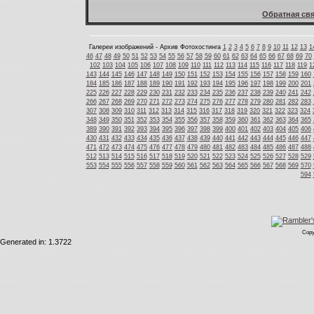
Обратная свя
Галереи изображений - Архив Фотохостинга
1
2
3
4
5
6
7
8
9
10
11
12
13
1
46
47
48
49
50
51
52
53
54
55
56
57
58
59
60
61
62
63
64
65
66
67
68
69
70
102
103
104
105
106
107
108
109
110
111
112
113
114
115
116
117
118
119
1
143
144
145
146
147
148
149
150
151
152
153
154
155
156
157
158
159
160
184
185
186
187
188
189
190
191
192
193
194
195
196
197
198
199
200
201
225
226
227
228
229
230
231
232
233
234
235
236
237
238
239
240
241
242
266
267
268
269
270
271
272
273
274
275
276
277
278
279
280
281
282
283
307
308
309
310
311
312
313
314
315
316
317
318
319
320
321
322
323
324
348
349
350
351
352
353
354
355
356
357
358
359
360
361
362
363
364
365
389
390
391
392
393
394
395
396
397
398
399
400
401
402
403
404
405
406
430
431
432
433
434
435
436
437
438
439
440
441
442
443
444
445
446
447
471
472
473
474
475
476
477
478
479
480
481
482
483
484
485
486
487
488
512
513
514
515
516
517
518
519
520
521
522
523
524
525
526
527
528
529
553
554
555
556
557
558
559
560
561
562
563
564
565
566
567
568
569
570
594
Copy
Generated in: 1.3722