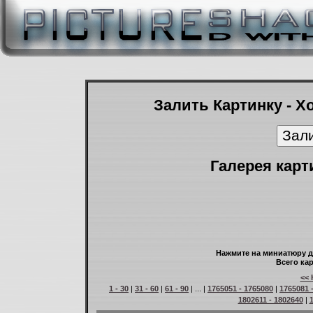
Залить Картинку - Х
Галерея карт
Нажмите на миниатюру д
Всего кар
<< 
1 - 30
|
31 - 60
|
61 - 90
| ... |
1765051 - 1765080
|
1765081 
1802611 - 1802640
|