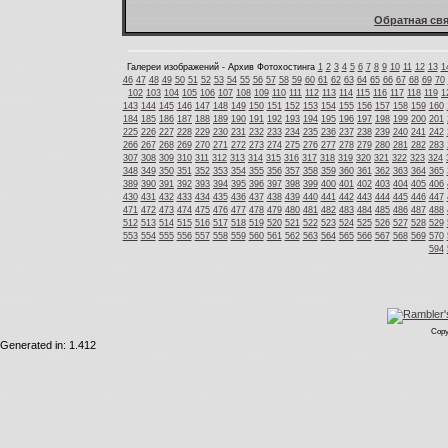
Обратная свя
Галереи изображений - Архив Фотохостинга
1
2
3
4
5
6
7
8
9
10
11
12
13
1
46
47
48
49
50
51
52
53
54
55
56
57
58
59
60
61
62
63
64
65
66
67
68
69
70
102
103
104
105
106
107
108
109
110
111
112
113
114
115
116
117
118
119
1
143
144
145
146
147
148
149
150
151
152
153
154
155
156
157
158
159
160
184
185
186
187
188
189
190
191
192
193
194
195
196
197
198
199
200
201
225
226
227
228
229
230
231
232
233
234
235
236
237
238
239
240
241
242
266
267
268
269
270
271
272
273
274
275
276
277
278
279
280
281
282
283
307
308
309
310
311
312
313
314
315
316
317
318
319
320
321
322
323
324
348
349
350
351
352
353
354
355
356
357
358
359
360
361
362
363
364
365
389
390
391
392
393
394
395
396
397
398
399
400
401
402
403
404
405
406
430
431
432
433
434
435
436
437
438
439
440
441
442
443
444
445
446
447
471
472
473
474
475
476
477
478
479
480
481
482
483
484
485
486
487
488
512
513
514
515
516
517
518
519
520
521
522
523
524
525
526
527
528
529
553
554
555
556
557
558
559
560
561
562
563
564
565
566
567
568
569
570
594
Copy
Generated in: 1.412