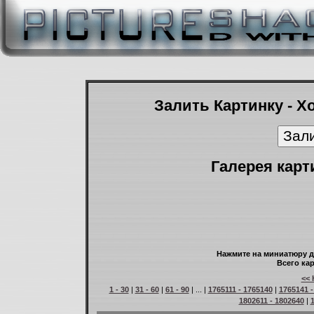
Залить Картинку - Х
Галерея карт
Нажмите на миниатюру д
Всего кар
<< 
1 - 30
|
31 - 60
|
61 - 90
| ... |
1765111 - 1765140
|
1765141 -
1802611 - 1802640
|