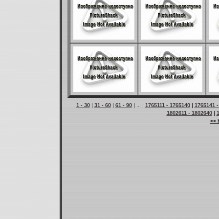
1 - 30
|
31 - 60
|
61 - 90
| ... |
1765111 - 1765140
|
1765141 -
1802611 - 1802640
|
<< 