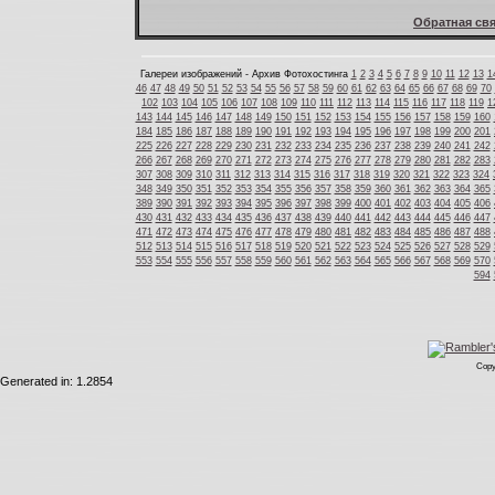
Обратная свя
Галереи изображений - Архив Фотохостинга
1
2
3
4
5
6
7
8
9
10
11
12
13
1
46
47
48
49
50
51
52
53
54
55
56
57
58
59
60
61
62
63
64
65
66
67
68
69
70
102
103
104
105
106
107
108
109
110
111
112
113
114
115
116
117
118
119
1
143
144
145
146
147
148
149
150
151
152
153
154
155
156
157
158
159
160
184
185
186
187
188
189
190
191
192
193
194
195
196
197
198
199
200
201
225
226
227
228
229
230
231
232
233
234
235
236
237
238
239
240
241
242
266
267
268
269
270
271
272
273
274
275
276
277
278
279
280
281
282
283
307
308
309
310
311
312
313
314
315
316
317
318
319
320
321
322
323
324
348
349
350
351
352
353
354
355
356
357
358
359
360
361
362
363
364
365
389
390
391
392
393
394
395
396
397
398
399
400
401
402
403
404
405
406
430
431
432
433
434
435
436
437
438
439
440
441
442
443
444
445
446
447
471
472
473
474
475
476
477
478
479
480
481
482
483
484
485
486
487
488
512
513
514
515
516
517
518
519
520
521
522
523
524
525
526
527
528
529
553
554
555
556
557
558
559
560
561
562
563
564
565
566
567
568
569
570
594
Copy
Generated in: 1.2854